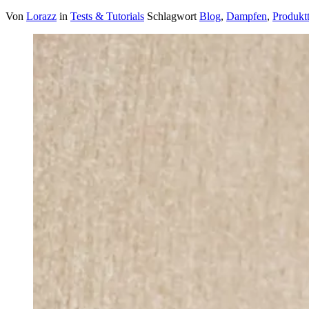
Von
Lorazz
in
Tests & Tutorials
Schlagwort
Blog
,
Dampfen
,
Produktt