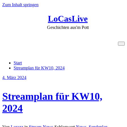
Zum Inhalt springen
LoCasLive
Geschichten aus'm Pott
Schlagwort News
Start
Streamplan für KW10, 2024
4. März 2024
Streamplan für KW10,
2024
Von
Lorazz
in
Stream-News
Schlagwort
News
,
Sendeplan