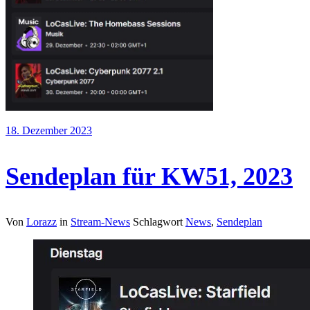
18. Dezember 2023
Sendeplan für KW51, 2023
Von
Lorazz
in
Stream-News
Schlagwort
News
,
Sendeplan