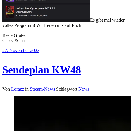
Es gibt mal wieder
volles Programm! Wir freuen uns auf Euch!
Beste Grüße,
Cassy & Lo
27. November 2023
Sendeplan KW48
Von
Lorazz
in
Stream-News
Schlagwort
News