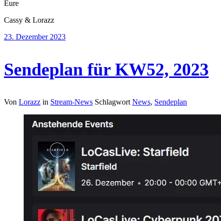
Eure
Cassy & Lorazz
23. Dezember 2023
Sendeplan für KW52, 2023
Von
Lorazz
in
Stream-News
Schlagwort
News
,
Sendeplan