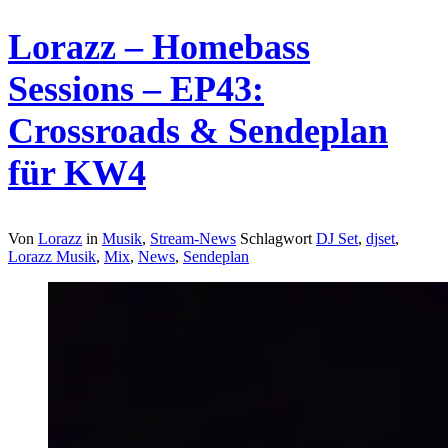
Lorazz – Homebass
Sessions – EP43:
Crossroads & Sendeplan
für KW4
Von
Lorazz
in
Musik
,
Stream-News
Schlagwort
DJ Set
,
djset
,
Lorazz Musik
,
Mix
,
News
,
Sendeplan