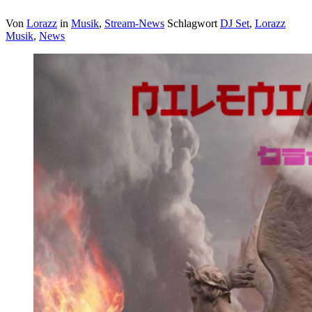
Von
Lorazz
in
Musik
,
Stream-News
Schlagwort
DJ Set
,
Lorazz
Musik
,
News