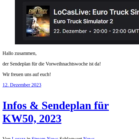
Hallo zusammen,
der Sendeplan für die Vorweihnachtswoche ist da!
Wir freuen uns auf euch!
12. Dezember 2023
Infos & Sendeplan für
KW50, 2023
Von
Lorazz
in
Stream-News
Schlagwort
News