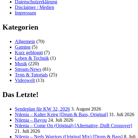
Datenschutzerklärung
Disclaimer / Medien
Impressum
Kategorien
Allgemein
(70)
Gaming
(5)
Kurz gebloggt
(7)
Leben & Technik
(1)
Musik
(220)
Stream-News
(81)
Tests & Tutorials
(25)
Videowelt
(13)
Das Letzte!
Sendeplan für KW 32, 2026
3. August 2026
Nilenia – Kalter Krieg [Drum & Bass, Original]
31. Juli 2026
Nilenia – Bayou
24. Juli 2026
Nilenia – Come On (Original) [Alternative, DnB Crossover]
21. Juli 2026
Nilenia – Neds Warriors (Original Mix) [Drum & Bass]
8. Juli