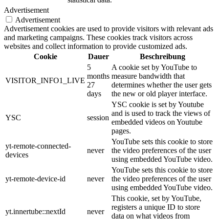
Advertisement
Advertisement
Advertisement cookies are used to provide visitors with relevant ads
and marketing campaigns. These cookies track visitors across
websites and collect information to provide customized ads.
Cookie
Dauer
Beschreibung
5
A cookie set by YouTube to
months
measure bandwidth that
VISITOR_INFO1_LIVE
27
determines whether the user gets
days
the new or old player interface.
YSC cookie is set by Youtube
and is used to track the views of
YSC
session
embedded videos on Youtube
pages.
YouTube sets this cookie to store
yt-remote-connected-
never
the video preferences of the user
devices
using embedded YouTube video.
YouTube sets this cookie to store
yt-remote-device-id
never
the video preferences of the user
using embedded YouTube video.
This cookie, set by YouTube,
registers a unique ID to store
yt.innertube::nextId
never
data on what videos from