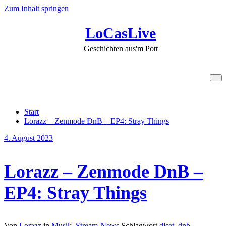
Zum Inhalt springen
LoCasLive
Geschichten aus'm Pott
Schlagwort radio
Start
Lorazz – Zenmode DnB – EP4: Stray Things
4. August 2023
Lorazz – Zenmode DnB –
EP4: Stray Things
Von
Lorazz
in
Musik
,
Stream-News
Schlagwort
djset
,
dnb
,