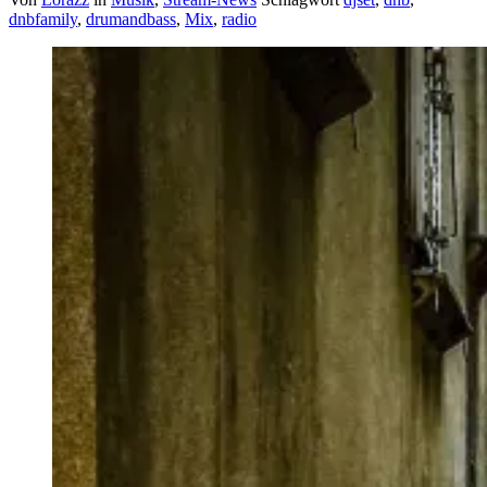
dnbfamily
,
drumandbass
,
Mix
,
radio