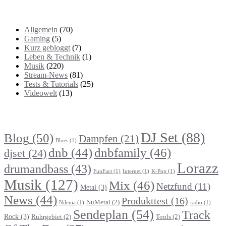
Kategorien
Allgemein
(70)
Gaming
(5)
Kurz gebloggt
(7)
Leben & Technik
(1)
Musik
(220)
Stream-News
(81)
Tests & Tutorials
(25)
Videowelt
(13)
Themenbereiche
DJ Set
(88)
Blog
(50)
Dampfen
(21)
Blues
(1)
dnb
(44)
dnbfamily
(46)
djset
(24)
Lorazz
drumandbass
(43)
FunFact
(1)
Internet
(1)
K-Pop
(1)
Musik
(127)
Mix
(46)
Netzfund
(11)
Metal
(3)
News
(44)
Produkttest
(16)
NuMetal
(2)
Nilenia
(1)
radio
(1)
Sendeplan
(54)
Track
Rock
(3)
Ruhrgebiet
(2)
Tools
(2)