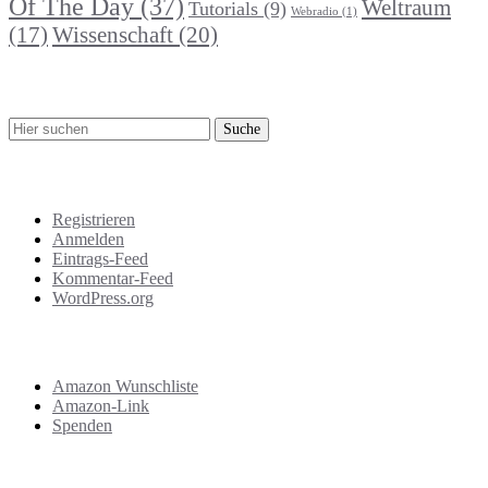
Of The Day
(37)
Weltraum
Tutorials
(9)
Webradio
(1)
Wissenschaft
(20)
(17)
Suche
Meta
Registrieren
Anmelden
Eintrags-Feed
Kommentar-Feed
WordPress.org
Support
Amazon Wunschliste
Amazon-Link
Spenden
Das Letzte!