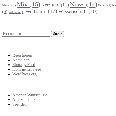
Mix
(46)
News
(44)
Netzfund
(11)
Metal
(3)
Nu
Nilenia
(1)
Wissenschaft
(20)
Weltraum
(17)
(9)
Webradio
(1)
Suche
Meta
Registrieren
Anmelden
Eintrags-Feed
Kommentar-Feed
WordPress.org
Support
Amazon Wunschliste
Amazon-Link
Spenden
Das Letzte!