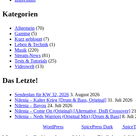
Kategorien
Allgemein
(70)
Gaming
(5)
Kurz gebloggt
(7)
Leben & Technik
(1)
Musik
(220)
Stream-News
(81)
Tests & Tutorials
(25)
Videowelt
(13)
Das Letzte!
Sendeplan für KW 32, 2026
3. August 2026
Nilenia – Kalter Krieg [Drum & Bass, Original]
31. Juli 2026
Nilenia – Bayou
24. Juli 2026
Nilenia – Come On (Original) [Alternative, DnB Crossover]
21
Nilenia – Neds Warriors (Original Mix) [Drum & Bass]
8. Juli
Stolz präsentiert von
WordPress
| Theme:
SpicePress Dark
von
Spice