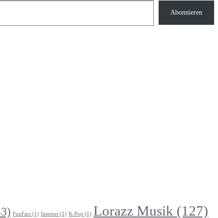
Abonnieren
Lorazz Musik
(127)
3)
FunFact
(1)
Internet
(1)
K-Pop
(1)