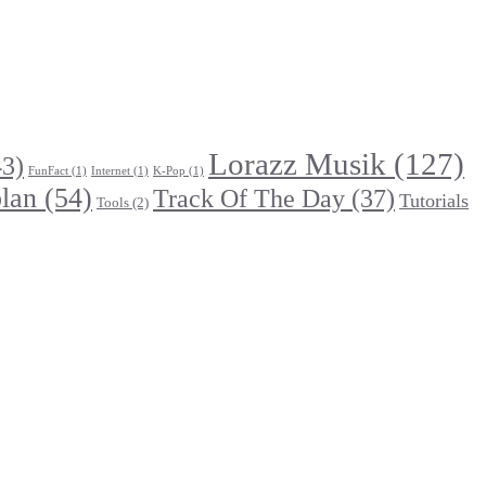
Lorazz Musik
(127)
3)
FunFact
(1)
Internet
(1)
K-Pop
(1)
lan
(54)
Track Of The Day
(37)
Tutorials
Tools
(2)