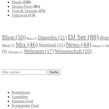
Musik
(220)
Stream-News
(81)
Tests & Tutorials
(25)
Videowelt
(13)
Themenbereiche
DJ Set
(88)
Blog
(50)
djse
Dampfen
(21)
Blues
(1)
Mix
(46)
News
(44)
Netzfund
(11)
Metal
(3)
Nu
Nilenia
(1)
Wissenschaft
(20)
Weltraum
(17)
(9)
Webradio
(1)
Suche
Meta
Registrieren
Anmelden
Eintrags-Feed
Kommentar-Feed