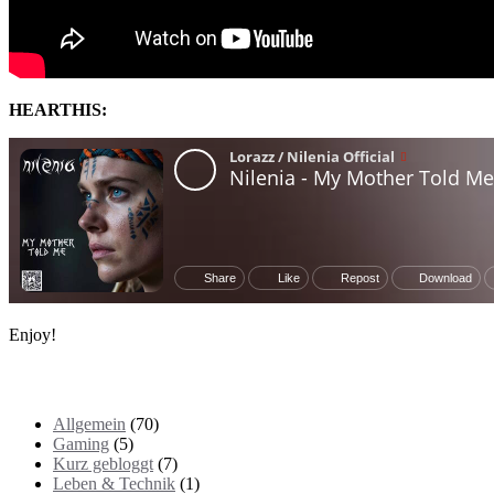
HEARTHIS:
Enjoy!
Kategorien
Allgemein
(70)
Gaming
(5)
Kurz gebloggt
(7)
Leben & Technik
(1)