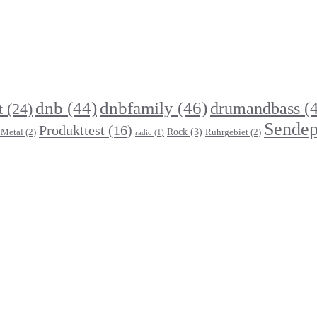
dnb
(44)
dnbfamily
(46)
drumandbass
(4
t
(24)
Sendep
Produkttest
(16)
Rock
(3)
Metal
(2)
Ruhrgebiet
(2)
radio
(1)