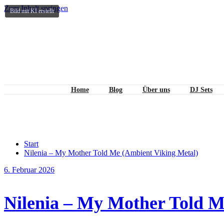
Zum Inhalt springen
Bild mit KI erstellt
Home
Blog
Über uns
DJ Sets
Schlagwort Nilenia
Start
Nilenia – My Mother Told Me (Ambient Viking Metal)
6. Februar 2026
Nilenia – My Mother Told M