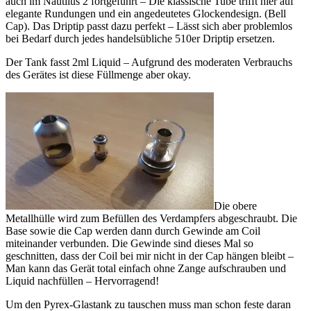
auch im Nautilus 2 fortgeführt – Die klassische Tube trifft hier auf
elegante Rundungen und ein angedeutetes Glockendesign. (Bell
Cap). Das Driptip passt dazu perfekt – Lässt sich aber problemlos
bei Bedarf durch jedes handelsübliche 510er Driptip ersetzen.
Der Tank fasst 2ml Liquid – Aufgrund des moderaten Verbrauchs
des Gerätes ist diese Füllmenge aber okay.
Die obere
Metallhülle wird zum Befüllen des Verdampfers abgeschraubt. Die
Base sowie die Cap werden dann durch Gewinde am Coil
miteinander verbunden. Die Gewinde sind dieses Mal so
geschnitten, dass der Coil bei mir nicht in der Cap hängen bleibt –
Man kann das Gerät total einfach ohne Zange aufschrauben und
Liquid nachfüllen – Hervorragend!
Um den Pyrex-Glastank zu tauschen muss man schon feste daran