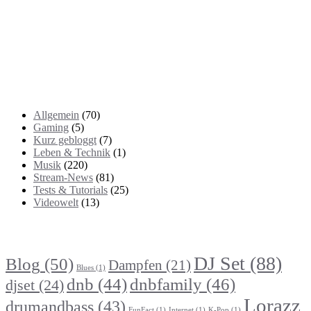
Kategorien
Allgemein
(70)
Gaming
(5)
Kurz gebloggt
(7)
Leben & Technik
(1)
Musik
(220)
Stream-News
(81)
Tests & Tutorials
(25)
Videowelt
(13)
Themenbereiche
DJ Set
(88)
Blog
(50)
Dampfen
(21)
Blues
(1)
dnb
(44)
dnbfamily
(46)
djset
(24)
Lorazz
drumandbass
(43)
FunFact
(1)
Internet
(1)
K-Pop
(1)