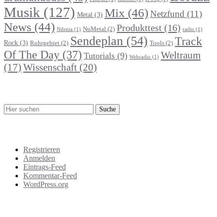
Musik
(127)
Mix
(46)
Netzfund
(11)
Metal
(3)
News
(44)
Produkttest
(16)
NuMetal
(2)
Nilenia
(1)
radio
(1)
Sendeplan
(54)
Track
Rock
(3)
Ruhrgebiet
(2)
Tools
(2)
Of The Day
(37)
Weltraum
Tutorials
(9)
Webradio
(1)
Wissenschaft
(20)
(17)
Suche
Meta
Registrieren
Anmelden
Eintrags-Feed
Kommentar-Feed
WordPress.org
Support