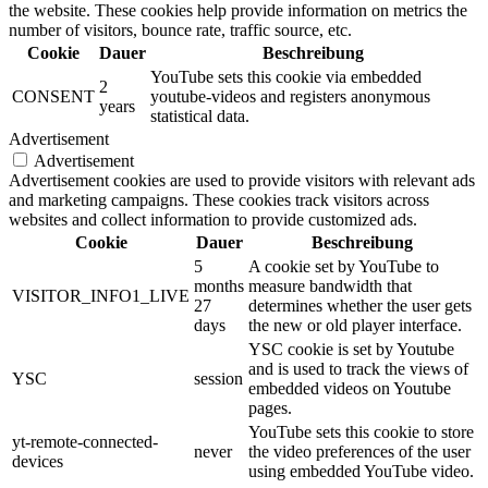
the website. These cookies help provide information on metrics the
number of visitors, bounce rate, traffic source, etc.
Cookie
Dauer
Beschreibung
YouTube sets this cookie via embedded
2
CONSENT
youtube-videos and registers anonymous
years
statistical data.
Advertisement
Advertisement
Advertisement cookies are used to provide visitors with relevant ads
and marketing campaigns. These cookies track visitors across
websites and collect information to provide customized ads.
Cookie
Dauer
Beschreibung
5
A cookie set by YouTube to
months
measure bandwidth that
VISITOR_INFO1_LIVE
27
determines whether the user gets
days
the new or old player interface.
YSC cookie is set by Youtube
and is used to track the views of
YSC
session
embedded videos on Youtube
pages.
YouTube sets this cookie to store
yt-remote-connected-
never
the video preferences of the user
devices
using embedded YouTube video.