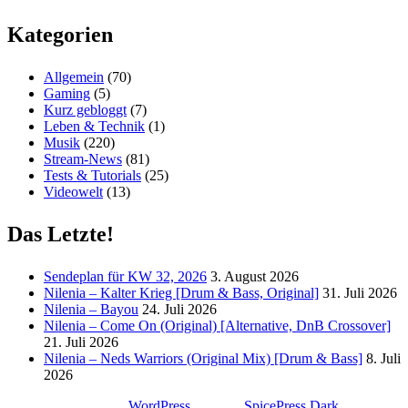
Kategorien
Allgemein
(70)
Gaming
(5)
Kurz gebloggt
(7)
Leben & Technik
(1)
Musik
(220)
Stream-News
(81)
Tests & Tutorials
(25)
Videowelt
(13)
Das Letzte!
Sendeplan für KW 32, 2026
3. August 2026
Nilenia – Kalter Krieg [Drum & Bass, Original]
31. Juli 2026
Nilenia – Bayou
24. Juli 2026
Nilenia – Come On (Original) [Alternative, DnB Crossover]
21. Juli 2026
Nilenia – Neds Warriors (Original Mix) [Drum & Bass]
8. Juli
2026
Stolz präsentiert von
WordPress
| Theme:
SpicePress Dark
von