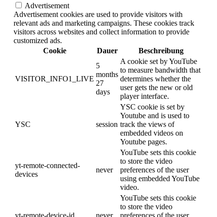
Advertisement
Advertisement cookies are used to provide visitors with
relevant ads and marketing campaigns. These cookies track
visitors across websites and collect information to provide
customized ads.
Cookie
Dauer
Beschreibung
A cookie set by YouTube
5
to measure bandwidth that
months
VISITOR_INFO1_LIVE
determines whether the
27
user gets the new or old
days
player interface.
YSC cookie is set by
Youtube and is used to
YSC
session
track the views of
embedded videos on
Youtube pages.
YouTube sets this cookie
to store the video
yt-remote-connected-
never
preferences of the user
devices
using embedded YouTube
video.
YouTube sets this cookie
to store the video
yt-remote-device-id
never
preferences of the user