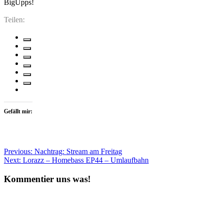
BigUpps!
Teilen:
Gefällt mir:
Beitragsnavigation
Previous:
Nachtrag: Stream am Freitag
Next:
Lorazz – Homebass EP44 – Umlaufbahn
Kommentier uns was!