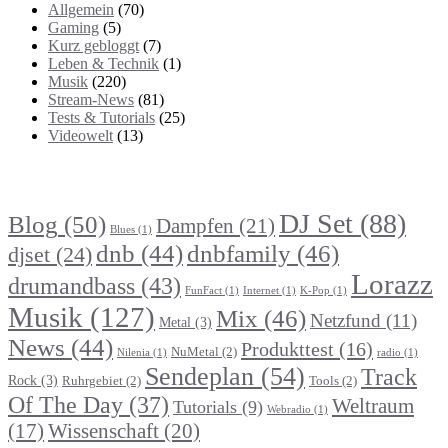
Allgemein
(70)
Gaming
(5)
Kurz gebloggt
(7)
Leben & Technik
(1)
Musik
(220)
Stream-News
(81)
Tests & Tutorials
(25)
Videowelt
(13)
Themenbereiche
DJ Set
(88)
Blog
(50)
Dampfen
(21)
Blues
(1)
dnb
(44)
dnbfamily
(46)
djset
(24)
Lorazz
drumandbass
(43)
FunFact
(1)
Internet
(1)
K-Pop
(1)
Musik
(127)
Mix
(46)
Netzfund
(11)
Metal
(3)
News
(44)
Produkttest
(16)
NuMetal
(2)
Nilenia
(1)
radio
(1)
Sendeplan
(54)
Track
Rock
(3)
Ruhrgebiet
(2)
Tools
(2)
Of The Day
(37)
Weltraum
Tutorials
(9)
Webradio
(1)
Wissenschaft
(20)
(17)