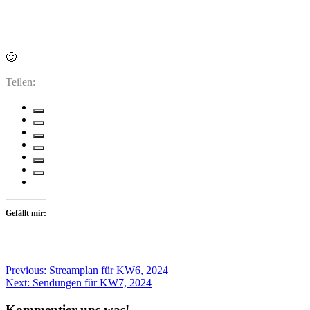
🙂
Teilen:
Gefällt mir:
Beitragsnavigation
Previous:
Streamplan für KW6, 2024
Next:
Sendungen für KW7, 2024
Kommentier uns was!