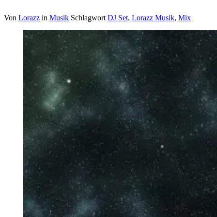
Von
Lorazz
in
Musik
Schlagwort
DJ Set
,
Lorazz Musik
,
Mix