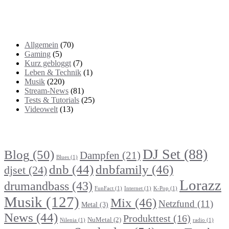
Kategorien
Allgemein
(70)
Gaming
(5)
Kurz gebloggt
(7)
Leben & Technik
(1)
Musik
(220)
Stream-News
(81)
Tests & Tutorials
(25)
Videowelt
(13)
Themenbereiche
DJ Set
(88)
Blog
(50)
Dampfen
(21)
Blues
(1)
dnb
(44)
dnbfamily
(46)
djset
(24)
Lorazz
drumandbass
(43)
FunFact
(1)
Internet
(1)
K-Pop
(1)
Musik
(127)
Mix
(46)
Netzfund
(11)
Metal
(3)
News
(44)
Produkttest
(16)
NuMetal
(2)
Nilenia
(1)
radio
(1)