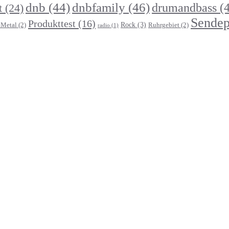
dnb
(44)
dnbfamily
(46)
drumandbass
(4
t
(24)
Sendep
Produkttest
(16)
Rock
(3)
Metal
(2)
Ruhrgebiet
(2)
radio
(1)