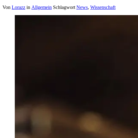
Von
Lorazz
in
Allgemein
Schlagwort
News
,
Wissenschaft