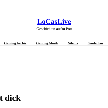
LoCasLive
Geschichten aus'm Pott
Gaming Archiv
Gaming Musik
Nilenia
Sendeplan
ick
t dick