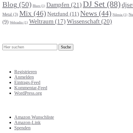
DJ Set
(88)
Blog
(50)
djse
Dampfen
(21)
Blues
(1)
Mix
(46)
News
(44)
Netzfund
(11)
Metal
(3)
Nu
Nilenia
(1)
Wissenschaft
(20)
Weltraum
(17)
(9)
Webradio
(1)
Suche
Meta
Registrieren
Anmelden
Eintrags-Feed
Kommentar-Feed
WordPress.org
Support
Amazon Wunschliste
Amazon-Link
Spenden