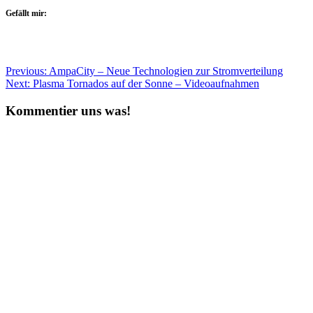
Gefällt mir:
Beitragsnavigation
Previous:
AmpaCity – Neue Technologien zur Stromverteilung
Next:
Plasma Tornados auf der Sonne – Videoaufnahmen
Kommentier uns was!