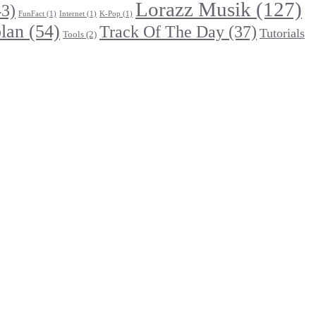
Lorazz Musik
(127)
3)
FunFact
(1)
Internet
(1)
K-Pop
(1)
lan
(54)
Track Of The Day
(37)
Tutorials
Tools
(2)