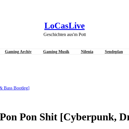
LoCasLive
Geschichten aus'm Pott
Gaming Archiv
Gaming Musik
Nilenia
Sendeplan
n Pon Shit [Cyberpunk, Drum & 
& Bass Bootleg]
 Pon Pon Shit [Cyberpunk, D