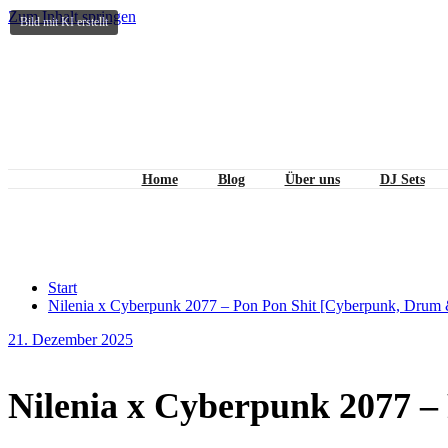
Zum Inhalt springen
Bild mit KI erstellt
Home
Blog
Über uns
DJ Sets
Nilenia x Cyberpunk 2077 – Po
Start
Nilenia x Cyberpunk 2077 – Pon Pon Shit [Cyberpunk, Drum 
21. Dezember 2025
Nilenia x Cyberpunk 2077 –