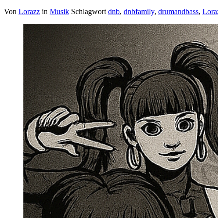
Von
Lorazz
in
Musik
Schlagwort
dnb
,
dnbfamily
,
drumandbass
,
Lora