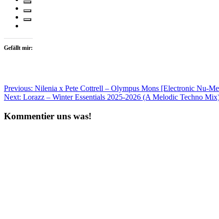
Gefällt mir:
Beitragsnavigation
Previous:
Nilenia x Pete Cottrell – Olympus Mons [Electronic Nu-Me
Next:
Lorazz – Winter Essentials 2025-2026 (A Melodic Techno Mix
Kommentier uns was!