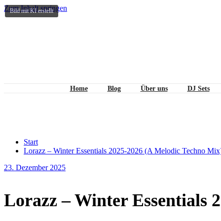
Zum Inhalt springen
Bild mit KI erstellt
Home
Blog
Über uns
DJ Sets
Lorazz – Winter Essentials 202
Start
Lorazz – Winter Essentials 2025-2026 (A Melodic Techno Mix
23. Dezember 2025
Lorazz – Winter Essentials 