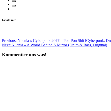
Gefällt mir:
Beitragsnavigation
Previous:
Nilenia x Cyberpunk 2077 – Pon Pon Shit [Cyberpunk, Dr
Next:
Nilenia – A World Behind A Mirror (Drum & Bass, Original)
Kommentier uns was!