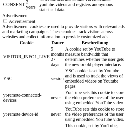
2
CONSENT
youtube-videos and registers anonymous
years
statistical data.
Advertisement
Advertisement
Advertisement cookies are used to provide visitors with relevant ads
and marketing campaigns. These cookies track visitors across
websites and collect information to provide customized ads.
Cookie
Dauer
Beschreibung
5
A cookie set by YouTube to
months
measure bandwidth that
VISITOR_INFO1_LIVE
27
determines whether the user gets
days
the new or old player interface.
YSC cookie is set by Youtube
and is used to track the views of
YSC
session
embedded videos on Youtube
pages.
YouTube sets this cookie to store
yt-remote-connected-
never
the video preferences of the user
devices
using embedded YouTube video.
YouTube sets this cookie to store
yt-remote-device-id
never
the video preferences of the user
using embedded YouTube video.
This cookie, set by YouTube,