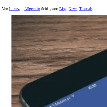
Von
Lorazz
in
Allgemein
Schlagwort
Blog
,
News
,
Tutorials