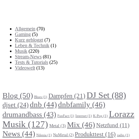
Kategorien
Allgemein
(70)
Gaming
(5)
Kurz gebloggt
(7)
Leben & Technik
(1)
Musik
(220)
Stream-News
(81)
Tests & Tutorials
(25)
Videowelt
(13)
Themenbereiche
DJ Set
(88)
Blog
(50)
Dampfen
(21)
Blues
(1)
dnb
(44)
dnbfamily
(46)
djset
(24)
Lorazz
drumandbass
(43)
FunFact
(1)
Internet
(1)
K-Pop
(1)
Musik
(127)
Mix
(46)
Netzfund
(11)
Metal
(3)
News
(44)
Produkttest
(16)
NuMetal
(2)
Nilenia
(1)
radio
(1)