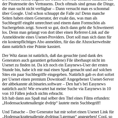
der Piratenseite des Vertrauens. Doch oftmals sind genau die Dinge,
die man sucht nicht verfügbar – Dann versucht man es schonmal
über Google. Und schon schnappt die Falle zu! Denn manche
Seiten haben einen Generator, der exakt das, was man als
Suchbegriff eingibt umrechnet und einem dann Formschön als
Suchergebnis zeigt. Soweit so gut, doch dann geht die Schweinerei
los. Denn man gelangt von dort über einen Referrer-Link auf die
Anmeldeseite eines Usenet-Providers. Dort soll man sich dann für
ein kostenpflichtiges Abo anmelden, für das die Abzockerwebsite
dann natürlich eine Prämie kassiert.
Der Witz daran ist natürlich, daß das gesuchte (und dank des
Generators auch garantiert gefundene) File überhaupt nicht im
Usenet zu finden ist. Da ich noch ein Easynews-User der ersten
Stunde bin, habe ich mir mal einen Spaß gemacht und auf solchen
Sites ein paar Suchbegriffe eingegeben. Natürlich gab es dort sofort
per Usenet einen premium Download! Angegebener Usenet-Server
der altbekannte alt.binaries.software – Den hat’s bei Easynews
natürlich auch! Wie erwartet hat meine Suche via Easynews in 10
von 10 Fällen jedoch nichts erbracht.
Ich hab dann aus Spaß mal selber den Titel eines Films erfunden:
„Hodensackrattenallergie dvdrip“ lautete mein Suchbegriff!
Und Tatsache – Der Generator hat mir sofort einen Usenet Link für
„Hodensackrattenallergie.dvdripac3.german“ angegeben! Cool, so