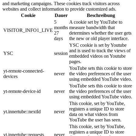
and marketing campaigns. These cookies track visitors across
websites and collect information to provide customized ads.
Cookie
Dauer
Beschreibung
5
A cookie set by YouTube to
months
measure bandwidth that
VISITOR_INFO1_LIVE
27
determines whether the user gets
days
the new or old player interface.
YSC cookie is set by Youtube
and is used to track the views of
YSC
session
embedded videos on Youtube
pages.
YouTube sets this cookie to store
yt-remote-connected-
never
the video preferences of the user
devices
using embedded YouTube video.
YouTube sets this cookie to store
yt-remote-device-id
never
the video preferences of the user
using embedded YouTube video.
This cookie, set by YouTube,
registers a unique ID to store
yt.innertube::nextId
never
data on what videos from
YouTube the user has seen.
This cookie, set by YouTube,
registers a unique ID to store
yt.innertube::requests
never