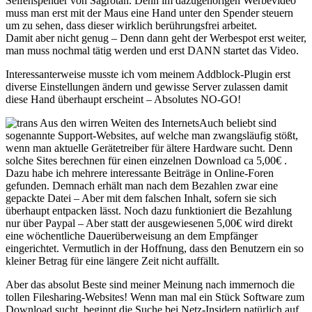
Seifenspender von Sagrotan. Denn im dazugehörigen Werbevideo
muss man erst mit der Maus eine Hand unter den Spender steuern
um zu sehen, dass dieser wirklich berührungsfrei arbeitet.
Damit aber nicht genug – Denn dann geht der Werbespot erst weiter,
man muss nochmal tätig werden und erst DANN startet das Video.
Interessanterweise musste ich vom meinem Addblock-Plugin erst
diverse Einstellungen ändern und gewisse Server zulassen damit
diese Hand überhaupt erscheint – Absolutes NO-GO!
Auch beliebt sind
sogenannte Support-Websites, auf welche man zwangsläufig stößt,
wenn man aktuelle Gerätetreiber für ältere Hardware sucht. Denn
solche Sites berechnen für einen einzelnen Download ca 5,00€ .
Dazu habe ich mehrere interessante Beiträge in Online-Foren
gefunden. Demnach erhält man nach dem Bezahlen zwar eine
gepackte Datei – Aber mit dem falschen Inhalt, sofern sie sich
überhaupt entpacken lässt. Noch dazu funktioniert die Bezahlung
nur über Paypal – Aber statt der ausgewiesenen 5,00€ wird direkt
eine wöchentliche Dauerüberweisung an dem Empfänger
eingerichtet. Vermutlich in der Hoffnung, dass den Benutzern ein so
kleiner Betrag für eine längere Zeit nicht auffällt.
Aber das absolut Beste sind meiner Meinung nach immernoch die
tollen Filesharing-Websites! Wenn man mal ein Stück Software zum
Download sucht, beginnt die Suche bei Netz-Insidern natürlich auf