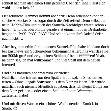
schnell hat man also einen Film gedreht! Über den Inhalt lässt sich
wohl streiten hehe^^
Der wirkliche Hammer kommt aber erst: Denn scheinbar können
solche Abzocker-Sites sogar durch die Zeit reisen! Denn selbst der
neue Hobbit-Film und auch der Startrek-Nachfolger waren schon zu
haben! Und das obwohl die gerade erst einmal mit den Dreharbeiten
beginnen! PAY! PAY! PAY! Und schon könnt ihr’s laden! Oder
auch nicht….
Aber hey, immerhin für den neuen Startrek-Film habe ich dann doch
bei Easynews ein Suchergebnis bekommen! Allerdings war das File
nur 500kb groß und zeigte einen Schlumpf beim W****en! Yeah,
na dann sag ich mal willkommen und viel Spaß mit dem neuen
Internet!
Und eins natürlich nochmal zum klarstellen:
Natürlich habe ich mir nur den Spaß erlaubt, solche Sites mal zu
testen – Ohne illegale Software aus dem Netz zu laden. Ich würde
natürlich auch niemals öffentlich zugeben, dass ich illegal Dinge aus
dem Netz geladen – oder einem Schlumpf beim W****en
zugesehen habe!
Und mit diesen Worten ein schönes Wochenende – Zurück ins
Studio 😉