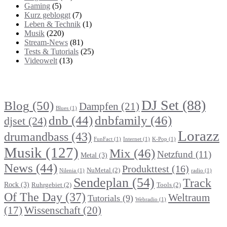
Gaming
(5)
Kurz gebloggt
(7)
Leben & Technik
(1)
Musik
(220)
Stream-News
(81)
Tests & Tutorials
(25)
Videowelt
(13)
Themenbereiche
DJ Set
(88)
Blog
(50)
Dampfen
(21)
Blues
(1)
dnb
(44)
dnbfamily
(46)
djset
(24)
Lorazz
drumandbass
(43)
FunFact
(1)
Internet
(1)
K-Pop
(1)
Musik
(127)
Mix
(46)
Netzfund
(11)
Metal
(3)
News
(44)
Produkttest
(16)
NuMetal
(2)
Nilenia
(1)
radio
(1)
Sendeplan
(54)
Track
Rock
(3)
Ruhrgebiet
(2)
Tools
(2)
Of The Day
(37)
Weltraum
Tutorials
(9)
Webradio
(1)
Wissenschaft
(20)
(17)