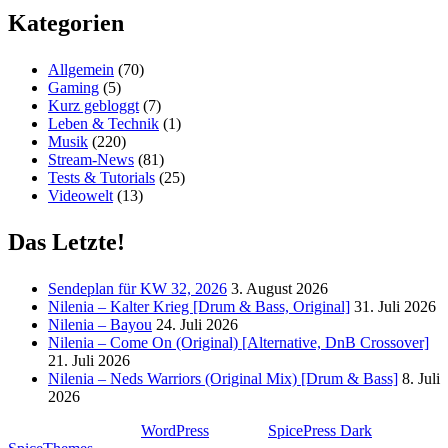
Kategorien
Allgemein
(70)
Gaming
(5)
Kurz gebloggt
(7)
Leben & Technik
(1)
Musik
(220)
Stream-News
(81)
Tests & Tutorials
(25)
Videowelt
(13)
Das Letzte!
Sendeplan für KW 32, 2026
3. August 2026
Nilenia – Kalter Krieg [Drum & Bass, Original]
31. Juli 2026
Nilenia – Bayou
24. Juli 2026
Nilenia – Come On (Original) [Alternative, DnB Crossover]
21. Juli 2026
Nilenia – Neds Warriors (Original Mix) [Drum & Bass]
8. Juli
2026
Stolz präsentiert von
WordPress
| Theme:
SpicePress Dark
von