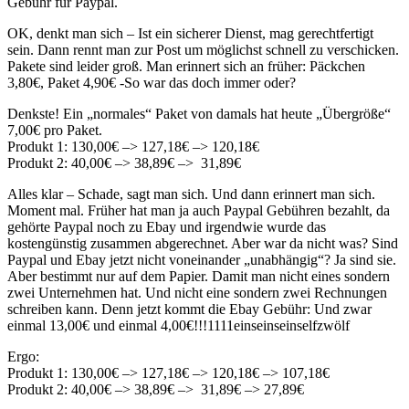
Gebühr für Paypal.
OK, denkt man sich – Ist ein sicherer Dienst, mag gerechtfertigt
sein. Dann rennt man zur Post um möglichst schnell zu verschicken.
Pakete sind leider groß. Man erinnert sich an früher: Päckchen
3,80€, Paket 4,90€ -So war das doch immer oder?
Denkste! Ein „normales“ Paket von damals hat heute „Übergröße“
7,00€ pro Paket.
Produkt 1: 130,00€ –> 127,18€ –> 120,18€
Produkt 2: 40,00€ –> 38,89€ –> 31,89€
Alles klar – Schade, sagt man sich. Und dann erinnert man sich.
Moment mal. Früher hat man ja auch Paypal Gebühren bezahlt, da
gehörte Paypal noch zu Ebay und irgendwie wurde das
kostengünstig zusammen abgerechnet. Aber war da nicht was? Sind
Paypal und Ebay jetzt nicht voneinander „unabhängig“? Ja sind sie.
Aber bestimmt nur auf dem Papier. Damit man nicht eines sondern
zwei Unternehmen hat. Und nicht eine sondern zwei Rechnungen
schreiben kann. Denn jetzt kommt die Ebay Gebühr: Und zwar
einmal 13,00€ und einmal 4,00€!!!1111einseinseinselfzwölf
Ergo:
Produkt 1: 130,00€ –> 127,18€ –> 120,18€ –> 107,18€
Produkt 2: 40,00€ –> 38,89€ –> 31,89€ –> 27,89€