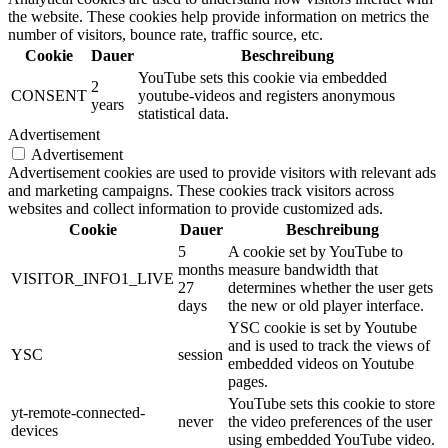
the website. These cookies help provide information on metrics the
number of visitors, bounce rate, traffic source, etc.
Cookie
Dauer
Beschreibung
YouTube sets this cookie via embedded
2
CONSENT
youtube-videos and registers anonymous
years
statistical data.
Advertisement
Advertisement
Advertisement cookies are used to provide visitors with relevant ads
and marketing campaigns. These cookies track visitors across
websites and collect information to provide customized ads.
Cookie
Dauer
Beschreibung
5
A cookie set by YouTube to
months
measure bandwidth that
VISITOR_INFO1_LIVE
27
determines whether the user gets
days
the new or old player interface.
YSC cookie is set by Youtube
and is used to track the views of
YSC
session
embedded videos on Youtube
pages.
YouTube sets this cookie to store
yt-remote-connected-
never
the video preferences of the user
devices
using embedded YouTube video.