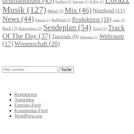
drumandbass
(43)
FunFact
(1)
Internet
(1)
K-Pop
(1)
Musik
(127)
Mix
(46)
Netzfund
(11)
Metal
(3)
News
(44)
Produkttest
(16)
NuMetal
(2)
Nilenia
(1)
radio
(1)
Sendeplan
(54)
Track
Rock
(3)
Ruhrgebiet
(2)
Tools
(2)
Of The Day
(37)
Weltraum
Tutorials
(9)
Webradio
(1)
Wissenschaft
(20)
(17)
Suche
Meta
Registrieren
Anmelden
Eintrags-Feed
Kommentar-Feed
WordPress.org
Support