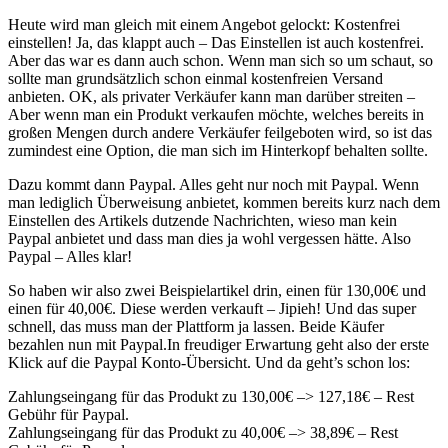
Heute wird man gleich mit einem Angebot gelockt: Kostenfrei
einstellen! Ja, das klappt auch – Das Einstellen ist auch kostenfrei.
Aber das war es dann auch schon. Wenn man sich so um schaut, so
sollte man grundsätzlich schon einmal kostenfreien Versand
anbieten. OK, als privater Verkäufer kann man darüber streiten –
Aber wenn man ein Produkt verkaufen möchte, welches bereits in
großen Mengen durch andere Verkäufer feilgeboten wird, so ist das
zumindest eine Option, die man sich im Hinterkopf behalten sollte.
Dazu kommt dann Paypal. Alles geht nur noch mit Paypal. Wenn
man lediglich Überweisung anbietet, kommen bereits kurz nach dem
Einstellen des Artikels dutzende Nachrichten, wieso man kein
Paypal anbietet und dass man dies ja wohl vergessen hätte. Also
Paypal – Alles klar!
So haben wir also zwei Beispielartikel drin, einen für 130,00€ und
einen für 40,00€. Diese werden verkauft – Jipieh! Und das super
schnell, das muss man der Plattform ja lassen. Beide Käufer
bezahlen nun mit Paypal.In freudiger Erwartung geht also der erste
Klick auf die Paypal Konto-Übersicht. Und da geht’s schon los:
Zahlungseingang für das Produkt zu 130,00€ –> 127,18€ – Rest
Gebühr für Paypal.
Zahlungseingang für das Produkt zu 40,00€ –> 38,89€ – Rest