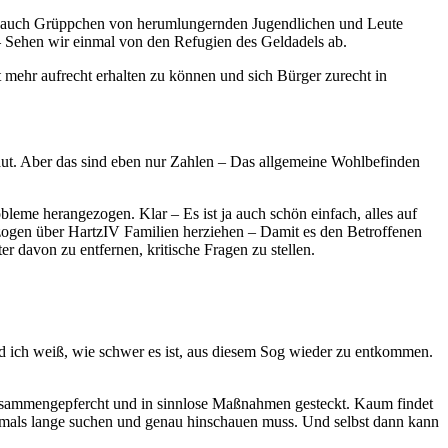
ber auch Grüppchen von herumlungernden Jugendlichen und Leute
t – Sehen wir einmal von den Refugien des Geldadels ab.
 mehr aufrecht erhalten zu können und sich Bürger zurecht in
aut. Aber das sind eben nur Zahlen – Das allgemeine Wohlbefinden
bleme herangezogen. Klar – Es ist ja auch schön einfach, alles auf
gen über HartzIV Familien herziehen – Damit es den Betroffenen
 davon zu entfernen, kritische Fragen zu stellen.
und ich weiß, wie schwer es ist, aus diesem Sog wieder zu entkommen.
zusammengepfercht und in sinnlose Maßnahmen gesteckt. Kaum findet
oftmals lange suchen und genau hinschauen muss. Und selbst dann kann