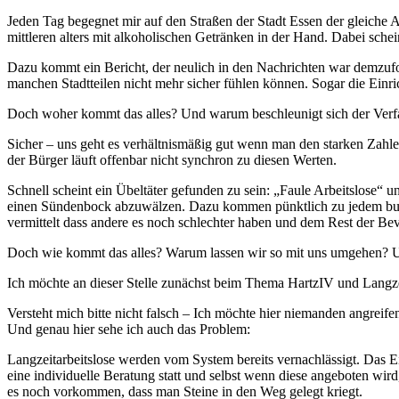
Jeden Tag begegnet mir auf den Straßen der Stadt Essen der gleich
mittleren alters mit alkoholischen Getränken in der Hand. Dabei schei
Dazu kommt ein Bericht, der neulich in den Nachrichten war demzufol
manchen Stadtteilen nicht mehr sicher fühlen können. Sogar die Ein
Doch woher kommt das alles? Und warum beschleunigt sich der Verfal
Sicher – uns geht es verhältnismäßig gut wenn man den starken Zahl
der Bürger läuft offenbar nicht synchron zu diesen Werten.
Schnell scheint ein Übeltäter gefunden zu sein: „Faule Arbeitslose“ 
einen Sündenbock abzuwälzen. Dazu kommen pünktlich zu jedem bund
vermittelt dass andere es noch schlechter haben und dem Rest der Be
Doch wie kommt das alles? Warum lassen wir so mit uns umgehen? 
Ich möchte an dieser Stelle zunächst beim Thema HartzIV und Langzei
Versteht mich bitte nicht falsch – Ich möchte hier niemanden angreif
Und genau hier sehe ich auch das Problem:
Langzeitarbeitslose werden vom System bereits vernachlässigt. Das
eine individuelle Beratung statt und selbst wenn diese angeboten wi
es noch vorkommen, dass man Steine in den Weg gelegt kriegt.