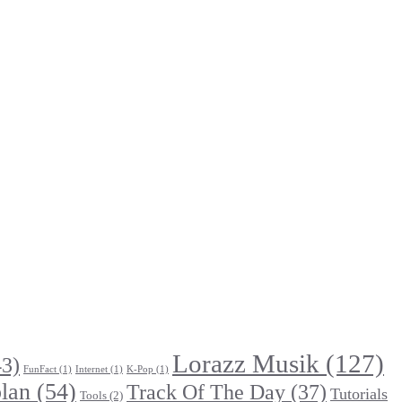
Lorazz Musik
(127)
3)
FunFact
(1)
Internet
(1)
K-Pop
(1)
lan
(54)
Track Of The Day
(37)
Tutorials
Tools
(2)