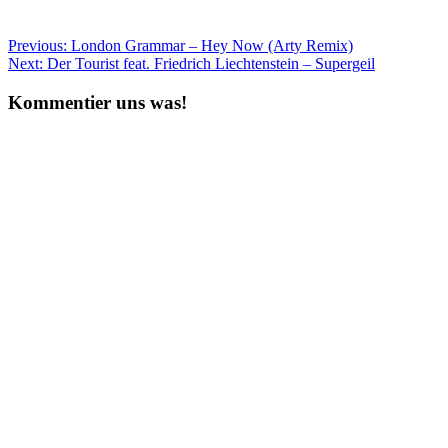
Beitragsnavigation
Previous:
London Grammar – Hey Now (Arty Remix)
Next:
Der Tourist feat. Friedrich Liechtenstein – Supergeil
Kommentier uns was!