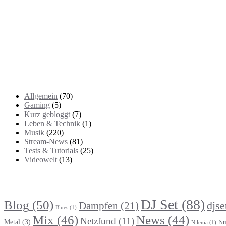
Kategorien
Allgemein
(70)
Gaming
(5)
Kurz gebloggt
(7)
Leben & Technik
(1)
Musik
(220)
Stream-News
(81)
Tests & Tutorials
(25)
Videowelt
(13)
Themenbereiche
DJ Set
(88)
Blog
(50)
djse
Dampfen
(21)
Blues
(1)
Mix
(46)
News
(44)
Netzfund
(11)
Metal
(3)
Nu
Nilenia
(1)