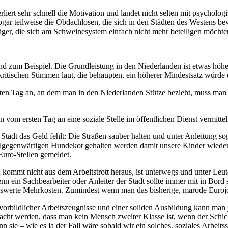
iert sehr schnell die Motivation und landet nicht selten mit psycholog
gar teilweise die Obdachlosen, die sich in den Städten des Westens bew
eiger, die sich am Schweinesystem einfach nicht mehr beteiligen möchte
zum Beispiel. Die Grundleistung in den Niederlanden ist etwas höher 
itischen Stimmen laut, die behaupten, ein höherer Mindestsatz würde d
sten Tag an, an dem man in den Niederlanden Stütze bezieht, muss man 
om ersten Tag an eine soziale Stelle im öffentlichen Dienst vermittel
tadt das Geld fehlt: Die Straßen sauber halten und unter Anleitung so
llgegenwärtigen Hundekot gehalten werden damit unsere Kinder wieder 
Euro-Stellen gemeldet.
kommt nicht aus dem Arbeitstrott heraus, ist unterwegs und unter Leute
 ein Sachbearbeiter oder Anleiter der Stadt sollte immer mit in Bord
swerte Mehrkosten. Zumindest wenn man das bisherige, marode Euroj
z vorbildlicher Arbeitszeugnisse und einer soliden Ausbildung kann ma
cht werden, dass man kein Mensch zweiter Klasse ist, wenn der Schicksa
 sie – wie es ja der Fall wäre sobald wir ein solches, soziales Arbeit