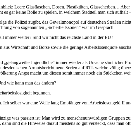
e Anblick: Leere Glasflaschen, Dosen, Plastiktüten, Glasscherben… A
nt es gar keine Rolle zu spielen, in welchem Stadtteil man sich aufhäl
ge die Polizei zugibt, das Gewaltmonopol auf deutschen Straßen nicht
richtung von sogenannten „Sicherheitszonen“ war im Gespräch.
l immer weiter? Sind wir nicht das reichste Land in der EU?
en aus Wirtschaft und Börse sowie die geringe Arbeitslosenquote ansch
und „gelangweilte Jugendliche“ immer wieder als Ursache sämtlicher Pro
esdeutschen Armutsbericht neue Serien auf RTL welche völlig überzo
völkerung Angst macht um diesen somit immer noch ein Stückchen weiter
Und wie kann man das ändern?
tarbeitslosigkeit beginnen.
en. Ich selber war eine Weile lang Empfänger von Arbeitslosengeld II 
 Einzige was passiert ist: Man wird zu menschenunwürdigen Gruppen 
rd, dann sind die Hinweise darauf meistens so gut versteckt, dass man 