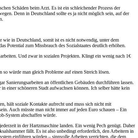
ischen Schäden beim Arzt. Es ist ein schleichender Prozess der
egen. Denn in Deutschland sollte es ja nicht möglich sein, auf der
n.
wie in Deutschland, somit ist es nicht notwendig, unter dem
as Potential zum Missbrauch des Sozialstaates deutlich erhöhen.
arbeiten. Und zwar in sozialen Projekten. Klingt ein wenig nach 1€
n so würde man gleich Probleme auf einen Streich lösen.
gar Sanierungsarbeiten an öffentlichen Gebäuden durchführen lassen.
in einer schöneren Stadt aufwachsen können. Ich selber hätte kein
n, hält soziale Kontakte aufrecht und muss sich nicht mit
 sein. Auch müsste man nicht immer auf jeden Euro schauen – Ein
ob-System abschaffen würde.
n jederzeit in der Hartzmaschine landen. Ein wenig Pech genügt. Daher
lshammer fällt. Es ist also unbedingt erforderlich, den Arbeitern in
ssystem einführen würden – sinnvolle Arbeiten verrichten, die dem