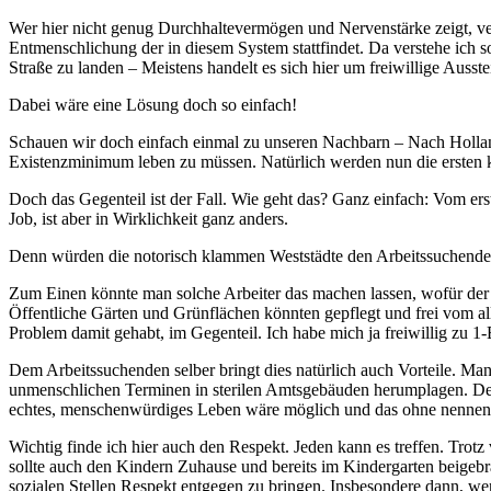
Wer hier nicht genug Durchhaltevermögen und Nervenstärke zeigt, verl
Entmenschlichung der in diesem System stattfindet. Da verstehe ich so
Straße zu landen – Meistens handelt es sich hier um freiwillige Ausst
Dabei wäre eine Lösung doch so einfach!
Schauen wir doch einfach einmal zu unseren Nachbarn – Nach Holland 
Existenzminimum leben zu müssen. Natürlich werden nun die ersten kr
Doch das Gegenteil ist der Fall. Wie geht das? Ganz einfach: Vom er
Job, ist aber in Wirklichkeit ganz anders.
Denn würden die notorisch klammen Weststädte den Arbeitssuchenden v
Zum Einen könnte man solche Arbeiter das machen lassen, wofür der S
Öffentliche Gärten und Grünflächen könnten gepflegt und frei vom a
Problem damit gehabt, im Gegenteil. Ich habe mich ja freiwillig zu 1-
Dem Arbeitssuchenden selber bringt dies natürlich auch Vorteile. Man 
unmenschlichen Terminen in sterilen Amtsgebäuden herumplagen. Denn
echtes, menschenwürdiges Leben wäre möglich und das ohne nennen
Wichtig finde ich hier auch den Respekt. Jeden kann es treffen. Trot
sollte auch den Kindern Zuhause und bereits im Kindergarten beigebra
sozialen Stellen Respekt entgegen zu bringen. Insbesondere dann, wenn