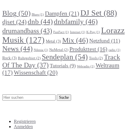
DJ Set
(88)
Blog
(50)
Dampfen
(21)
Blues
(1)
dnb
(44)
dnbfamily
(46)
djset
(24)
Lorazz
drumandbass
(43)
FunFact
(1)
Internet
(1)
K-Pop
(1)
Musik
(127)
Mix
(46)
Netzfund
(11)
Metal
(3)
News
(44)
Produkttest
(16)
NuMetal
(2)
Nilenia
(1)
radio
(1)
Sendeplan
(54)
Track
Rock
(3)
Ruhrgebiet
(2)
Tools
(2)
Of The Day
(37)
Weltraum
Tutorials
(9)
Webradio
(1)
Wissenschaft
(20)
(17)
Suche
Meta
Registrieren
Anmelden