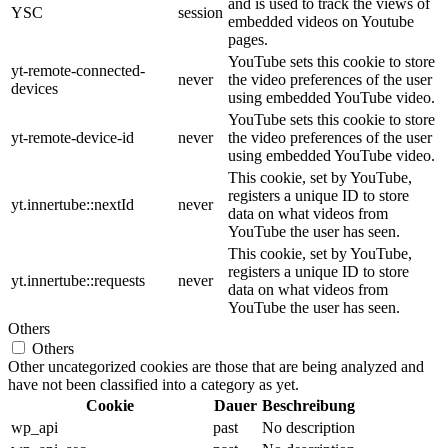
and is used to track the views of
YSC
session
embedded videos on Youtube
pages.
YouTube sets this cookie to store
yt-remote-connected-
never
the video preferences of the user
devices
using embedded YouTube video.
YouTube sets this cookie to store
yt-remote-device-id
never
the video preferences of the user
using embedded YouTube video.
This cookie, set by YouTube,
registers a unique ID to store
yt.innertube::nextId
never
data on what videos from
YouTube the user has seen.
This cookie, set by YouTube,
registers a unique ID to store
yt.innertube::requests
never
data on what videos from
YouTube the user has seen.
Others
Others
Other uncategorized cookies are those that are being analyzed and
have not been classified into a category as yet.
Cookie
Dauer
Beschreibung
wp_api
past
No description