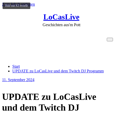
Zum Inhalt springen
Bild mit KI erstellt
LoCasLive
Geschichten aus'm Pott
UPDATE zu LoCasLive und
dem Twitch DJ Programm
Start
UPDATE zu LoCasLive und dem Twitch DJ Programm
11. September 2024
UPDATE zu LoCasLive
und dem Twitch DJ