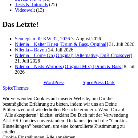
Tests & Tutorials
(25)
Videowelt
(13)
Das Letzte!
Sendeplan für KW 32, 2026
3. August 2026
Nilenia – Kalter Krieg [Drum & Bass, Original]
31. Juli 2026
Nilenia – Bayou
24. Juli 2026
Nilenia – Come On (Original) [Alternative, DnB Crossover]
21. Juli 2026
Nilenia – Neds Warriors (Original Mix) [Drum & Bass]
8. Juli
2026
Stolz präsentiert von
WordPress
| Theme:
SpicePress Dark
von
SpiceThemes
Wir verwenden Cookies auf unserer Website, um Dir die
bestmögliche Erfahrung zu bieten, indem wir uns an Deine
Präferenzen und wiederholten Besuche erinnern. Wenn Du auf
"Alle akzeptieren" klickst, erklärst Du Dich mit der Verwendung
ALLER Cookies einverstanden. Du kannst jedoch die "Cookie-
Einstellungen" besuchen, um eine kontrollierte Zustimmung zu
erteilen.
Cookie Einstellungen
Alle annehmen