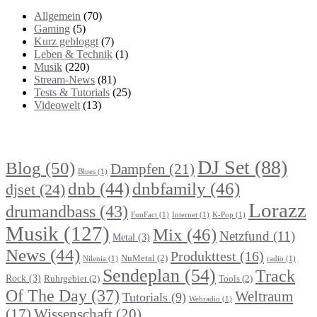
Allgemein
(70)
Gaming
(5)
Kurz gebloggt
(7)
Leben & Technik
(1)
Musik
(220)
Stream-News
(81)
Tests & Tutorials
(25)
Videowelt
(13)
Themenbereiche
DJ Set
(88)
Blog
(50)
Dampfen
(21)
Blues
(1)
dnb
(44)
dnbfamily
(46)
djset
(24)
Lorazz
drumandbass
(43)
FunFact
(1)
Internet
(1)
K-Pop
(1)
Musik
(127)
Mix
(46)
Netzfund
(11)
Metal
(3)
News
(44)
Produkttest
(16)
NuMetal
(2)
Nilenia
(1)
radio
(1)
Sendeplan
(54)
Track
Rock
(3)
Ruhrgebiet
(2)
Tools
(2)
Of The Day
(37)
Weltraum
Tutorials
(9)
Webradio
(1)
Wissenschaft
(20)
(17)