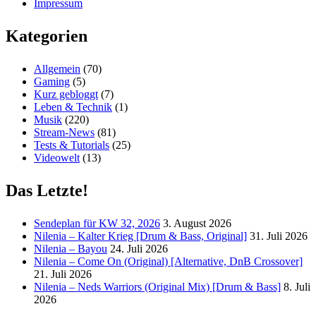
Impressum
Kategorien
Allgemein
(70)
Gaming
(5)
Kurz gebloggt
(7)
Leben & Technik
(1)
Musik
(220)
Stream-News
(81)
Tests & Tutorials
(25)
Videowelt
(13)
Das Letzte!
Sendeplan für KW 32, 2026
3. August 2026
Nilenia – Kalter Krieg [Drum & Bass, Original]
31. Juli 2026
Nilenia – Bayou
24. Juli 2026
Nilenia – Come On (Original) [Alternative, DnB Crossover]
21. Juli 2026
Nilenia – Neds Warriors (Original Mix) [Drum & Bass]
8. Juli
2026