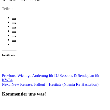
Teilen:
Gefällt mir:
Beitragsnavigation
Previous:
Wichtige Änderung für DJ Sessions & Sendeplan für
KW34
Next:
New Release: Fallout – Hesitate (Nilenia Re-Hasitation)
Kommentier uns was!