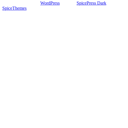
Stolz präsentiert von
WordPress
| Theme:
SpicePress Dark
von
SpiceThemes