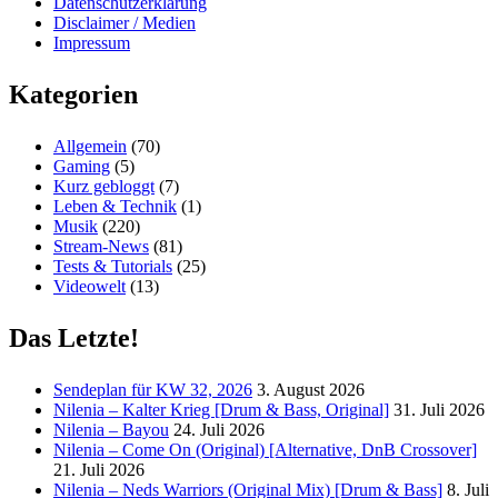
Datenschutzerklärung
Disclaimer / Medien
Impressum
Kategorien
Allgemein
(70)
Gaming
(5)
Kurz gebloggt
(7)
Leben & Technik
(1)
Musik
(220)
Stream-News
(81)
Tests & Tutorials
(25)
Videowelt
(13)
Das Letzte!
Sendeplan für KW 32, 2026
3. August 2026
Nilenia – Kalter Krieg [Drum & Bass, Original]
31. Juli 2026
Nilenia – Bayou
24. Juli 2026
Nilenia – Come On (Original) [Alternative, DnB Crossover]
21. Juli 2026
Nilenia – Neds Warriors (Original Mix) [Drum & Bass]
8. Juli