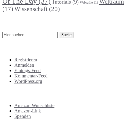
Of The Day
(37)
Weltraum
Tutorials
(9)
Webradio
(1)
Wissenschaft
(20)
(17)
Suche
Meta
Registrieren
Anmelden
Eintrags-Feed
Kommentar-Feed
WordPress.org
Support
Amazon Wunschliste
Amazon-Link
Spenden
Das Letzte!