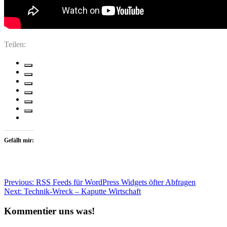
Teilen:
Gefällt mir:
Beitragsnavigation
Previous:
RSS Feeds für WordPress Widgets öfter Abfragen
Next:
Technik-Wreck – Kaputte Wirtschaft
Kommentier uns was!