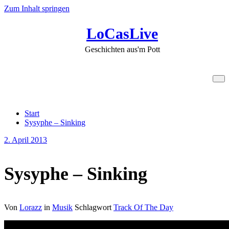
Zum Inhalt springen
LoCasLive
Geschichten aus'm Pott
Sysyphe – Sinking
Start
Sysyphe – Sinking
2. April 2013
Sysyphe – Sinking
Von
Lorazz
in
Musik
Schlagwort
Track Of The Day