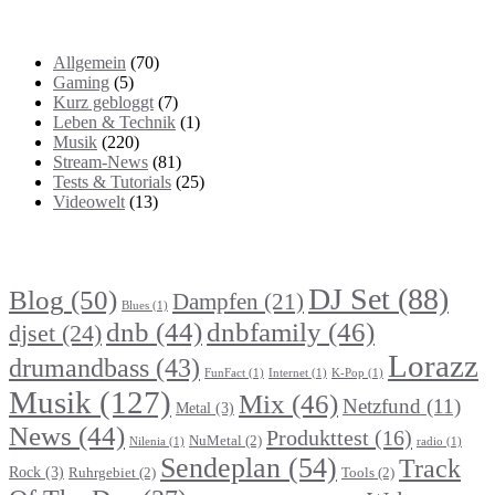
Kategorien
Allgemein
(70)
Gaming
(5)
Kurz gebloggt
(7)
Leben & Technik
(1)
Musik
(220)
Stream-News
(81)
Tests & Tutorials
(25)
Videowelt
(13)
Themenbereiche
DJ Set
(88)
Blog
(50)
Dampfen
(21)
Blues
(1)
dnb
(44)
dnbfamily
(46)
djset
(24)
Lorazz
drumandbass
(43)
FunFact
(1)
Internet
(1)
K-Pop
(1)
Musik
(127)
Mix
(46)
Netzfund
(11)
Metal
(3)
News
(44)
Produkttest
(16)
NuMetal
(2)
Nilenia
(1)
radio
(1)
Sendeplan
(54)
Track
Rock
(3)
Ruhrgebiet
(2)
Tools
(2)