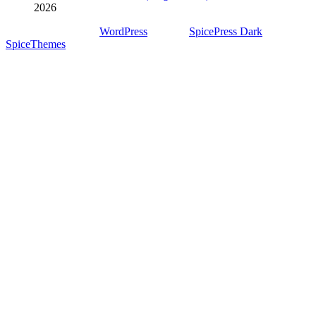
2026
Stolz präsentiert von
WordPress
| Theme:
SpicePress Dark
von
SpiceThemes