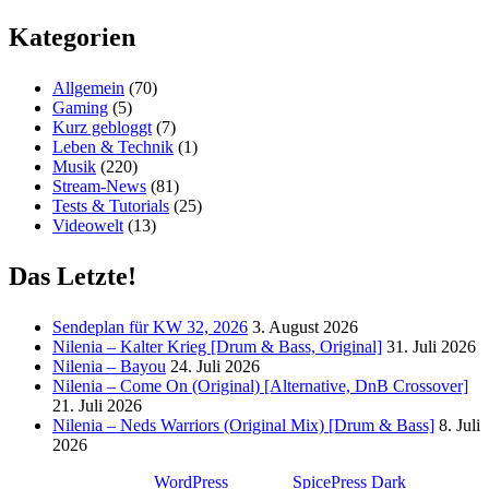
Kategorien
Allgemein
(70)
Gaming
(5)
Kurz gebloggt
(7)
Leben & Technik
(1)
Musik
(220)
Stream-News
(81)
Tests & Tutorials
(25)
Videowelt
(13)
Das Letzte!
Sendeplan für KW 32, 2026
3. August 2026
Nilenia – Kalter Krieg [Drum & Bass, Original]
31. Juli 2026
Nilenia – Bayou
24. Juli 2026
Nilenia – Come On (Original) [Alternative, DnB Crossover]
21. Juli 2026
Nilenia – Neds Warriors (Original Mix) [Drum & Bass]
8. Juli
2026
Stolz präsentiert von
WordPress
| Theme:
SpicePress Dark
von