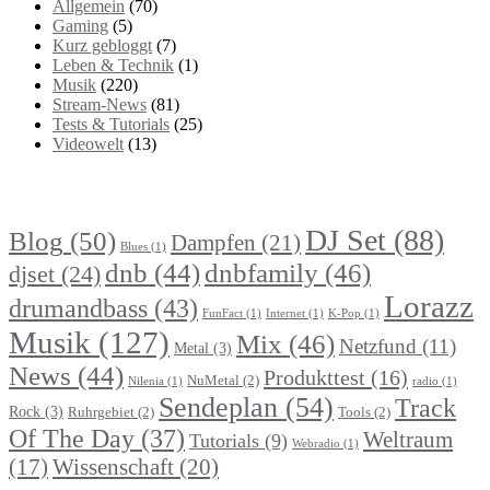
Allgemein
(70)
Gaming
(5)
Kurz gebloggt
(7)
Leben & Technik
(1)
Musik
(220)
Stream-News
(81)
Tests & Tutorials
(25)
Videowelt
(13)
Themenbereiche
DJ Set
(88)
Blog
(50)
Dampfen
(21)
Blues
(1)
dnb
(44)
dnbfamily
(46)
djset
(24)
Lorazz
drumandbass
(43)
FunFact
(1)
Internet
(1)
K-Pop
(1)
Musik
(127)
Mix
(46)
Netzfund
(11)
Metal
(3)
News
(44)
Produkttest
(16)
NuMetal
(2)
Nilenia
(1)
radio
(1)
Sendeplan
(54)
Track
Rock
(3)
Ruhrgebiet
(2)
Tools
(2)
Of The Day
(37)
Weltraum
Tutorials
(9)
Webradio
(1)
Wissenschaft
(20)
(17)