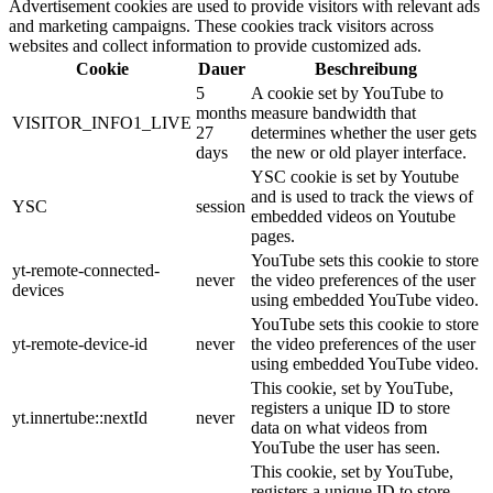
Advertisement cookies are used to provide visitors with relevant ads
and marketing campaigns. These cookies track visitors across
websites and collect information to provide customized ads.
Cookie
Dauer
Beschreibung
5
A cookie set by YouTube to
months
measure bandwidth that
VISITOR_INFO1_LIVE
27
determines whether the user gets
days
the new or old player interface.
YSC cookie is set by Youtube
and is used to track the views of
YSC
session
embedded videos on Youtube
pages.
YouTube sets this cookie to store
yt-remote-connected-
never
the video preferences of the user
devices
using embedded YouTube video.
YouTube sets this cookie to store
yt-remote-device-id
never
the video preferences of the user
using embedded YouTube video.
This cookie, set by YouTube,
registers a unique ID to store
yt.innertube::nextId
never
data on what videos from
YouTube the user has seen.
This cookie, set by YouTube,
registers a unique ID to store