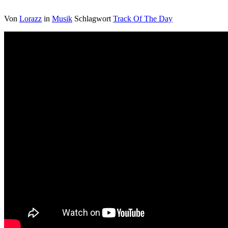
Von
Lorazz
in
Musik
Schlagwort
Track Of The Day