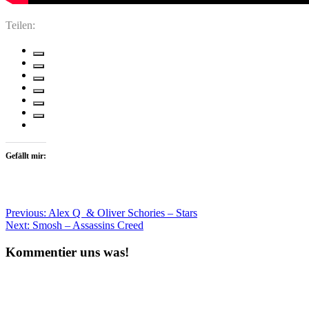
Teilen:
Gefällt mir:
Beitragsnavigation
Previous:
Alex Q & Oliver Schories – Stars
Next:
Smosh – Assassins Creed
Kommentier uns was!