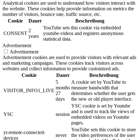
Analytical cookies are used to understand how visitors interact with
the website. These cookies help provide information on metrics the
number of visitors, bounce rate, traffic source, etc.
Cookie
Dauer
Beschreibung
YouTube sets this cookie via embedded
2
CONSENT
youtube-videos and registers anonymous
years
statistical data.
Advertisement
Advertisement
Advertisement cookies are used to provide visitors with relevant ads
and marketing campaigns. These cookies track visitors across
websites and collect information to provide customized ads.
Cookie
Dauer
Beschreibung
5
A cookie set by YouTube to
months
measure bandwidth that
VISITOR_INFO1_LIVE
27
determines whether the user gets
days
the new or old player interface.
YSC cookie is set by Youtube
and is used to track the views of
YSC
session
embedded videos on Youtube
pages.
YouTube sets this cookie to store
yt-remote-connected-
never
the video preferences of the user
devices