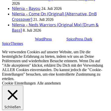
2026
Nilenia – Bayou
24. Juli 2026
Nilenia – Come On (Original) [Alternative, DnB
Crossover]
21. Juli 2026
Nilenia – Neds Warriors (Original Mix) [Drum &
Bass]
8. Juli 2026
Stolz präsentiert von
WordPress
| Theme:
SpicePress Dark
von
SpiceThemes
Wir verwenden Cookies auf unserer Website, um Dir die
bestmögliche Erfahrung zu bieten, indem wir uns an Deine
Präferenzen und wiederholten Besuche erinnern. Wenn Du auf
"Alle akzeptieren" klickst, erklärst Du Dich mit der Verwendung
ALLER Cookies einverstanden. Du kannst jedoch die "Cookie-
Einstellungen" besuchen, um eine kontrollierte Zustimmung zu
erteilen.
Cookie Einstellungen
Alle annehmen
Schließen