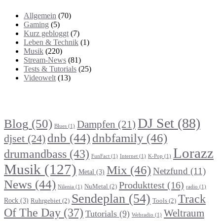
Allgemein
(70)
Gaming
(5)
Kurz gebloggt
(7)
Leben & Technik
(1)
Musik
(220)
Stream-News
(81)
Tests & Tutorials
(25)
Videowelt
(13)
Themenbereiche
DJ Set
(88)
Blog
(50)
Dampfen
(21)
Blues
(1)
dnb
(44)
dnbfamily
(46)
djset
(24)
Lorazz
drumandbass
(43)
FunFact
(1)
Internet
(1)
K-Pop
(1)
Musik
(127)
Mix
(46)
Netzfund
(11)
Metal
(3)
News
(44)
Produkttest
(16)
NuMetal
(2)
Nilenia
(1)
radio
(1)
Sendeplan
(54)
Track
Rock
(3)
Ruhrgebiet
(2)
Tools
(2)
Of The Day
(37)
Weltraum
Tutorials
(9)
Webradio
(1)