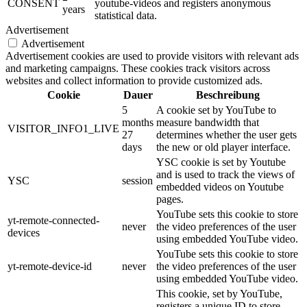
CONSENT
youtube-videos and registers anonymous
years
statistical data.
Advertisement
Advertisement
Advertisement cookies are used to provide visitors with relevant ads
and marketing campaigns. These cookies track visitors across
websites and collect information to provide customized ads.
Cookie
Dauer
Beschreibung
5
A cookie set by YouTube to
months
measure bandwidth that
VISITOR_INFO1_LIVE
27
determines whether the user gets
days
the new or old player interface.
YSC cookie is set by Youtube
and is used to track the views of
YSC
session
embedded videos on Youtube
pages.
YouTube sets this cookie to store
yt-remote-connected-
never
the video preferences of the user
devices
using embedded YouTube video.
YouTube sets this cookie to store
yt-remote-device-id
never
the video preferences of the user
using embedded YouTube video.
This cookie, set by YouTube,
registers a unique ID to store