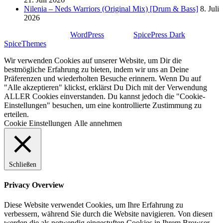
Nilenia – Neds Warriors (Original Mix) [Drum & Bass]
8. Juli
2026
Stolz präsentiert von
WordPress
| Theme:
SpicePress Dark
von
SpiceThemes
Wir verwenden Cookies auf unserer Website, um Dir die
bestmögliche Erfahrung zu bieten, indem wir uns an Deine
Präferenzen und wiederholten Besuche erinnern. Wenn Du auf
"Alle akzeptieren" klickst, erklärst Du Dich mit der Verwendung
ALLER Cookies einverstanden. Du kannst jedoch die "Cookie-
Einstellungen" besuchen, um eine kontrollierte Zustimmung zu
erteilen.
Cookie Einstellungen
Alle annehmen
Schließen
Privacy Overview
Diese Website verwendet Cookies, um Ihre Erfahrung zu
verbessern, während Sie durch die Website navigieren. Von diesen
werden die als notwendig eingestuften Cookies in Ihrem Browser