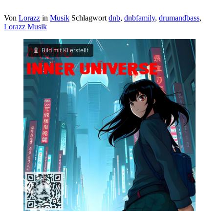
Von
Lorazz
in
Musik
Schlagwort
dnb
,
dnbfamily
,
drumandbass
,
Lorazz Musik
Bild mit KI erstellt