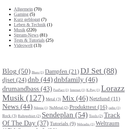
Allgemein
(70)
Gaming
(5)
Kurz gebloggt
(7)
Leben & Technik
(1)
Musik
(220)
Stream-News
(81)
Tests & Tutorials
(25)
Videowelt
(13)
Themenbereiche
DJ Set
(88)
Blog
(50)
Dampfen
(21)
Blues
(1)
dnb
(44)
dnbfamily
(46)
djset
(24)
Lorazz
drumandbass
(43)
FunFact
(1)
Internet
(1)
K-Pop
(1)
Musik
(127)
Mix
(46)
Netzfund
(11)
Metal
(3)
News
(44)
Produkttest
(16)
NuMetal
(2)
Nilenia
(1)
radio
(1)
Sendeplan
(54)
Track
Rock
(3)
Ruhrgebiet
(2)
Tools
(2)
Of The Day
(37)
Weltraum
Tutorials
(9)
Webradio
(1)