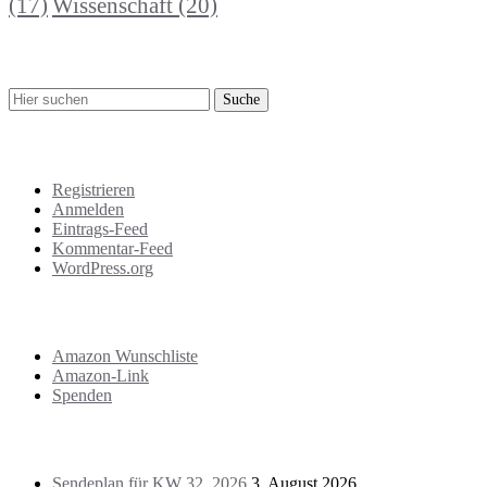
Wissenschaft
(20)
(17)
Suche
Meta
Registrieren
Anmelden
Eintrags-Feed
Kommentar-Feed
WordPress.org
Support
Amazon Wunschliste
Amazon-Link
Spenden
Das Letzte!
Sendeplan für KW 32, 2026
3. August 2026