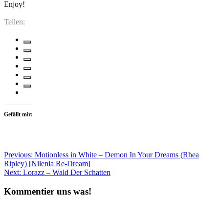
Enjoy!
Teilen:
Gefällt mir:
Beitragsnavigation
Previous:
Motionless in White – Demon In Your Dreams (Rhea
Ripley) [Nilenia Re-Dream]
Next:
Lorazz – Wald Der Schatten
Kommentier uns was!