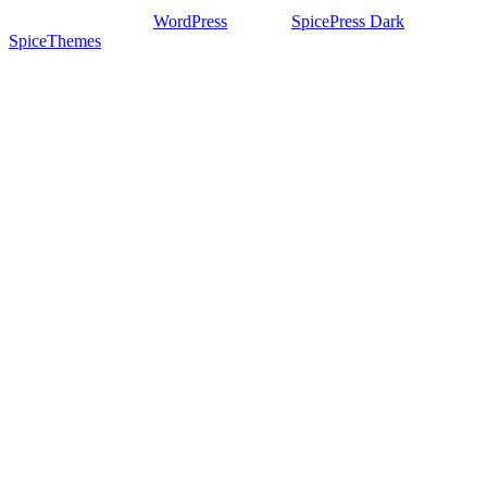
Stolz präsentiert von
WordPress
| Theme:
SpicePress Dark
von
SpiceThemes