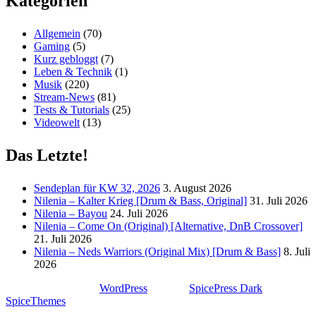
Kategorien
Allgemein
(70)
Gaming
(5)
Kurz gebloggt
(7)
Leben & Technik
(1)
Musik
(220)
Stream-News
(81)
Tests & Tutorials
(25)
Videowelt
(13)
Das Letzte!
Sendeplan für KW 32, 2026
3. August 2026
Nilenia – Kalter Krieg [Drum & Bass, Original]
31. Juli 2026
Nilenia – Bayou
24. Juli 2026
Nilenia – Come On (Original) [Alternative, DnB Crossover]
21. Juli 2026
Nilenia – Neds Warriors (Original Mix) [Drum & Bass]
8. Juli
2026
Stolz präsentiert von
WordPress
| Theme:
SpicePress Dark
von
SpiceThemes