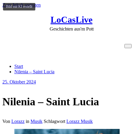
Zum Inhalt springen
Bild mit KI erstellt
LoCasLive
Geschichten aus'm Pott
Nilenia – Saint Lucia
Start
Nilenia – Saint Lucia
25. Oktober 2024
Nilenia – Saint Lucia
Von
Lorazz
in
Musik
Schlagwort
Lorazz Musik