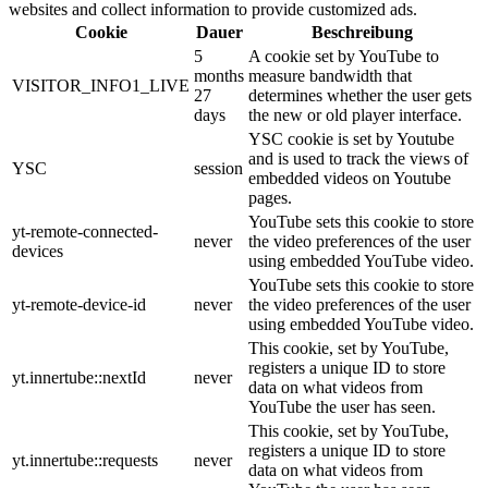
websites and collect information to provide customized ads.
Cookie
Dauer
Beschreibung
5
A cookie set by YouTube to
months
measure bandwidth that
VISITOR_INFO1_LIVE
27
determines whether the user gets
days
the new or old player interface.
YSC cookie is set by Youtube
and is used to track the views of
YSC
session
embedded videos on Youtube
pages.
YouTube sets this cookie to store
yt-remote-connected-
never
the video preferences of the user
devices
using embedded YouTube video.
YouTube sets this cookie to store
yt-remote-device-id
never
the video preferences of the user
using embedded YouTube video.
This cookie, set by YouTube,
registers a unique ID to store
yt.innertube::nextId
never
data on what videos from
YouTube the user has seen.
This cookie, set by YouTube,
registers a unique ID to store
yt.innertube::requests
never
data on what videos from