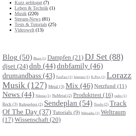
Kurz gebloggt
(7)
Leben & Technik
(1)
Musik
(220)
Stream-News
(81)
Tests & Tutorials
(25)
Videowelt
(13)
Themenbereiche
DJ Set
(88)
Blog
(50)
Dampfen
(21)
Blues
(1)
dnb
(44)
dnbfamily
(46)
djset
(24)
Lorazz
drumandbass
(43)
FunFact
(1)
Internet
(1)
K-Pop
(1)
Musik
(127)
Mix
(46)
Netzfund
(11)
Metal
(3)
News
(44)
Produkttest
(16)
NuMetal
(2)
Nilenia
(1)
radio
(1)
Sendeplan
(54)
Track
Rock
(3)
Ruhrgebiet
(2)
Tools
(2)
Of The Day
(37)
Weltraum
Tutorials
(9)
Webradio
(1)
Wissenschaft
(20)
(17)
Suche