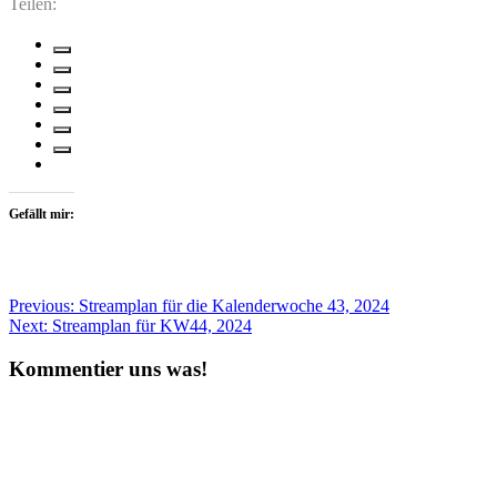
Teilen:
Gefällt mir:
Beitragsnavigation
Previous:
Streamplan für die Kalenderwoche 43, 2024
Next:
Streamplan für KW44, 2024
Kommentier uns was!