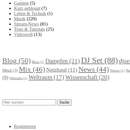
Gaming
(5)
Kurz gebloggt
(7)
Leben & Technik
(1)
Musik
(220)
Stream-News
(81)
Tests & Tutorials
(25)
Videowelt
(13)
Themenbereiche
DJ Set
(88)
Blog
(50)
djse
Dampfen
(21)
Blues
(1)
Mix
(46)
News
(44)
Netzfund
(11)
Metal
(3)
Nu
Nilenia
(1)
Wissenschaft
(20)
Weltraum
(17)
(9)
Webradio
(1)
Suche
Meta
Registrieren