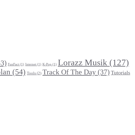
Lorazz Musik
(127)
3)
FunFact
(1)
Internet
(1)
K-Pop
(1)
lan
(54)
Track Of The Day
(37)
Tutorials
Tools
(2)