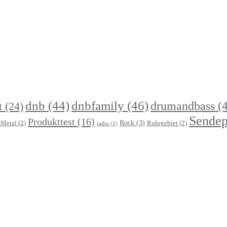
dnb
(44)
dnbfamily
(46)
drumandbass
(4
t
(24)
Sendep
Produkttest
(16)
Rock
(3)
Metal
(2)
Ruhrgebiet
(2)
radio
(1)