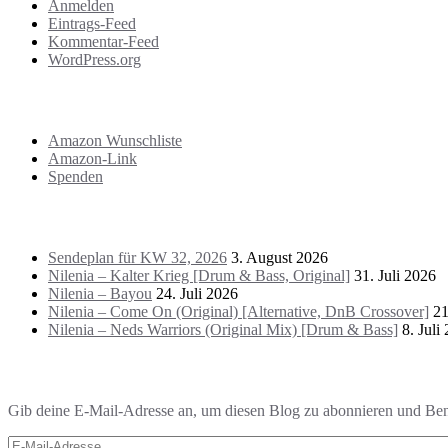
Anmelden
Eintrags-Feed
Kommentar-Feed
WordPress.org
Support
Amazon Wunschliste
Amazon-Link
Spenden
Das Letzte!
Sendeplan für KW 32, 2026
3. August 2026
Nilenia – Kalter Krieg [Drum & Bass, Original]
31. Juli 2026
Nilenia – Bayou
24. Juli 2026
Nilenia – Come On (Original) [Alternative, DnB Crossover]
21
Nilenia – Neds Warriors (Original Mix) [Drum & Bass]
8. Juli
Blog via E-Mail abonnieren
Gib deine E-Mail-Adresse an, um diesen Blog zu abonnieren und Bena
E-