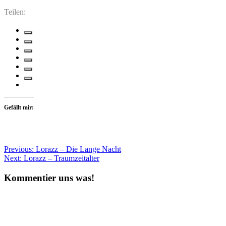
Teilen:
Gefällt mir:
Beitragsnavigation
Previous:
Lorazz – Die Lange Nacht
Next:
Lorazz – Traumzeitalter
Kommentier uns was!