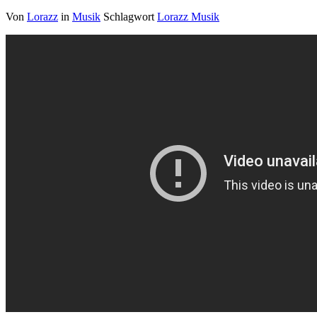
Von
Lorazz
in
Musik
Schlagwort
Lorazz Musik