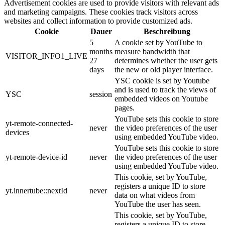
Advertisement cookies are used to provide visitors with relevant ads
and marketing campaigns. These cookies track visitors across
websites and collect information to provide customized ads.
Cookie
Dauer
Beschreibung
5
A cookie set by YouTube to
months
measure bandwidth that
VISITOR_INFO1_LIVE
27
determines whether the user gets
days
the new or old player interface.
YSC cookie is set by Youtube
and is used to track the views of
YSC
session
embedded videos on Youtube
pages.
YouTube sets this cookie to store
yt-remote-connected-
never
the video preferences of the user
devices
using embedded YouTube video.
YouTube sets this cookie to store
yt-remote-device-id
never
the video preferences of the user
using embedded YouTube video.
This cookie, set by YouTube,
registers a unique ID to store
yt.innertube::nextId
never
data on what videos from
YouTube the user has seen.
This cookie, set by YouTube,
registers a unique ID to store