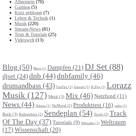
Allgemein
(70)
Gaming
(5)
Kurz gebloggt
(7)
Leben & Technik
(1)
Musik
(220)
Stream-News
(81)
Tests & Tutorials
(25)
Videowelt
(13)
Themenbereiche
DJ Set
(88)
Blog
(50)
Dampfen
(21)
Blues
(1)
dnb
(44)
dnbfamily
(46)
djset
(24)
Lorazz
drumandbass
(43)
FunFact
(1)
Internet
(1)
K-Pop
(1)
Musik
(127)
Mix
(46)
Netzfund
(11)
Metal
(3)
News
(44)
Produkttest
(16)
NuMetal
(2)
Nilenia
(1)
radio
(1)
Sendeplan
(54)
Track
Rock
(3)
Ruhrgebiet
(2)
Tools
(2)
Of The Day
(37)
Weltraum
Tutorials
(9)
Webradio
(1)
Wissenschaft
(20)
(17)