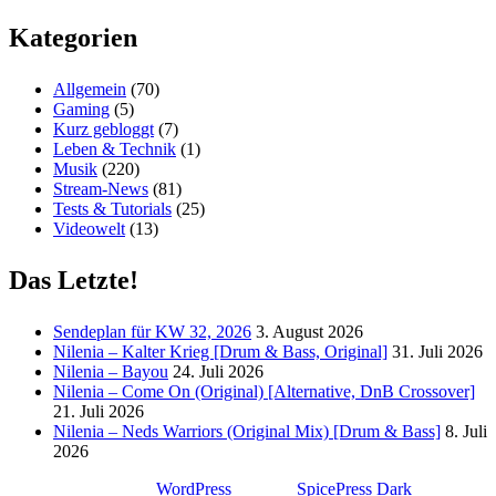
Kategorien
Allgemein
(70)
Gaming
(5)
Kurz gebloggt
(7)
Leben & Technik
(1)
Musik
(220)
Stream-News
(81)
Tests & Tutorials
(25)
Videowelt
(13)
Das Letzte!
Sendeplan für KW 32, 2026
3. August 2026
Nilenia – Kalter Krieg [Drum & Bass, Original]
31. Juli 2026
Nilenia – Bayou
24. Juli 2026
Nilenia – Come On (Original) [Alternative, DnB Crossover]
21. Juli 2026
Nilenia – Neds Warriors (Original Mix) [Drum & Bass]
8. Juli
2026
Stolz präsentiert von
WordPress
| Theme:
SpicePress Dark
von