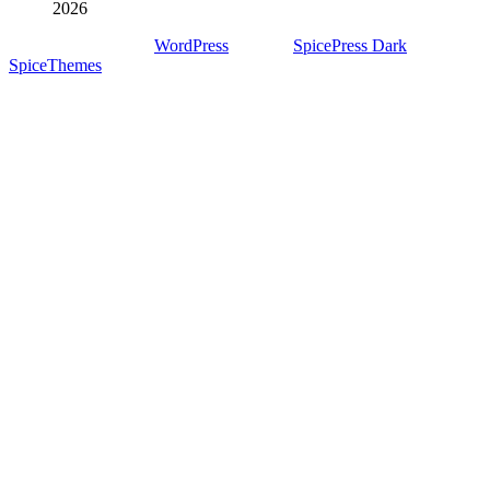
2026
Stolz präsentiert von
WordPress
| Theme:
SpicePress Dark
von
SpiceThemes