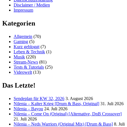
Disclaimer / Medien
Impressum
Kategorien
Allgemein
(70)
Gaming
(5)
Kurz gebloggt
(7)
Leben & Technik
(1)
Musik
(220)
Stream-News
(81)
Tests & Tutorials
(25)
Videowelt
(13)
Das Letzte!
Sendeplan für KW 32, 2026
3. August 2026
Nilenia – Kalter Krieg [Drum & Bass, Original]
31. Juli 2026
Nilenia – Bayou
24. Juli 2026
Nilenia – Come On (Original) [Alternative, DnB Crossover]
21. Juli 2026
Nilenia – Neds Warriors (Original Mix) [Drum & Bass]
8. Juli