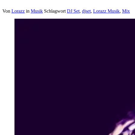
Von
Lorazz
in
Musik
Schlagwort
DJ Set
,
djset
,
Lorazz Musik
,
Mix