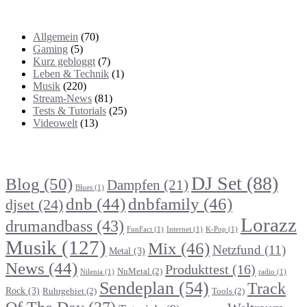
Kategorien
Allgemein
(70)
Gaming
(5)
Kurz gebloggt
(7)
Leben & Technik
(1)
Musik
(220)
Stream-News
(81)
Tests & Tutorials
(25)
Videowelt
(13)
Themenbereiche
DJ Set
(88)
Blog
(50)
Dampfen
(21)
Blues
(1)
dnb
(44)
dnbfamily
(46)
djset
(24)
Lorazz
drumandbass
(43)
FunFact
(1)
Internet
(1)
K-Pop
(1)
Musik
(127)
Mix
(46)
Netzfund
(11)
Metal
(3)
News
(44)
Produkttest
(16)
NuMetal
(2)
Nilenia
(1)
radio
(1)
Sendeplan
(54)
Track
Rock
(3)
Ruhrgebiet
(2)
Tools
(2)