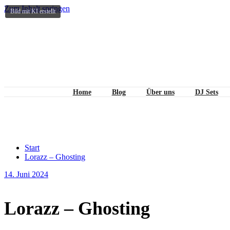
Zum Inhalt springen
Bild mit KI erstellt
Home
Blog
Über uns
DJ Sets
Lorazz – Ghosting
Start
Lorazz – Ghosting
14. Juni 2024
Lorazz – Ghosting