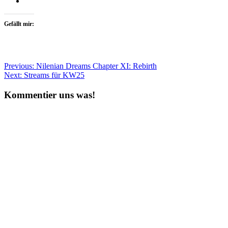
Gefällt mir:
Beitragsnavigation
Previous:
Nilenian Dreams Chapter XI: Rebirth
Next:
Streams für KW25
Kommentier uns was!