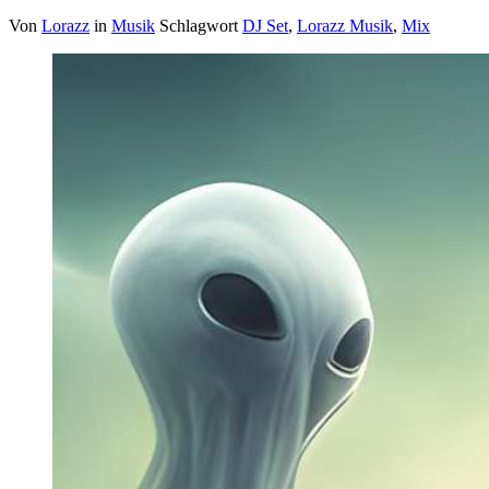
Von
Lorazz
in
Musik
Schlagwort
DJ Set
,
Lorazz Musik
,
Mix