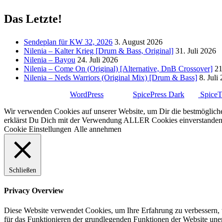
Das Letzte!
Sendeplan für KW 32, 2026
3. August 2026
Nilenia – Kalter Krieg [Drum & Bass, Original]
31. Juli 2026
Nilenia – Bayou
24. Juli 2026
Nilenia – Come On (Original) [Alternative, DnB Crossover]
21
Nilenia – Neds Warriors (Original Mix) [Drum & Bass]
8. Juli
Stolz präsentiert von
WordPress
| Theme:
SpicePress Dark
von
Spice
Wir verwenden Cookies auf unserer Website, um Dir die bestmögliche
erklärst Du Dich mit der Verwendung ALLER Cookies einverstanden. 
Cookie Einstellungen
Alle annehmen
Schließen
Privacy Overview
Diese Website verwendet Cookies, um Ihre Erfahrung zu verbessern, w
für das Funktionieren der grundlegenden Funktionen der Website unerl