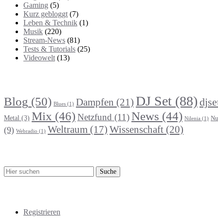
Gaming
(5)
Kurz gebloggt
(7)
Leben & Technik
(1)
Musik
(220)
Stream-News
(81)
Tests & Tutorials
(25)
Videowelt
(13)
Themenbereiche
DJ Set
(88)
Blog
(50)
djse
Dampfen
(21)
Blues
(1)
Mix
(46)
News
(44)
Netzfund
(11)
Metal
(3)
Nu
Nilenia
(1)
Wissenschaft
(20)
Weltraum
(17)
(9)
Webradio
(1)
Suche
Meta
Registrieren