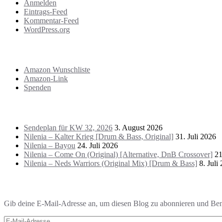
Anmelden
Eintrags-Feed
Kommentar-Feed
WordPress.org
Support
Amazon Wunschliste
Amazon-Link
Spenden
Das Letzte!
Sendeplan für KW 32, 2026
3. August 2026
Nilenia – Kalter Krieg [Drum & Bass, Original]
31. Juli 2026
Nilenia – Bayou
24. Juli 2026
Nilenia – Come On (Original) [Alternative, DnB Crossover]
21
Nilenia – Neds Warriors (Original Mix) [Drum & Bass]
8. Juli
Blog via E-Mail abonnieren
Gib deine E-Mail-Adresse an, um diesen Blog zu abonnieren und Bena
E-