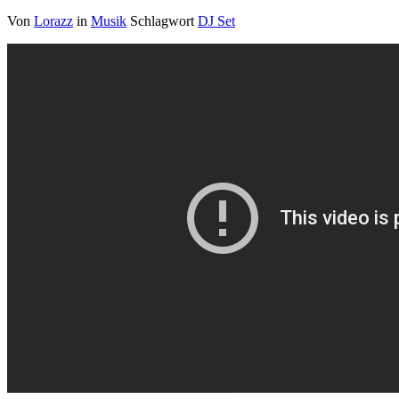
Von
Lorazz
in
Musik
Schlagwort
DJ Set