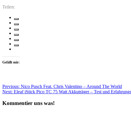
Teilen:
Gefällt mir:
Beitragsnavigation
Previous:
Nico Pusch Feat. Chris Valentino – Around The World
Next:
Eleaf iStick Pico TC 75 Watt Akkuträger – Test und Erfahrungs
Kommentier uns was!