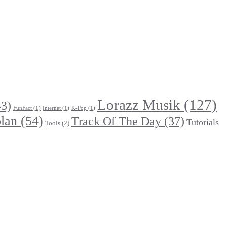
Lorazz Musik
(127)
3)
FunFact
(1)
Internet
(1)
K-Pop
(1)
lan
(54)
Track Of The Day
(37)
Tutorials
Tools
(2)