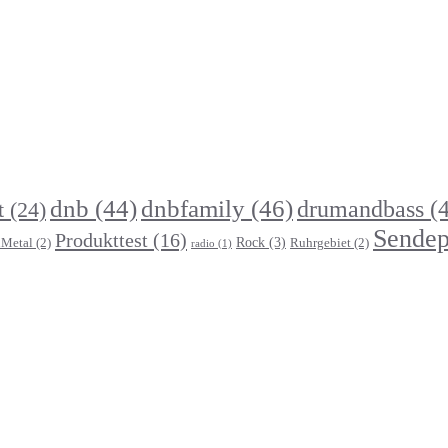
dnb
(44)
dnbfamily
(46)
drumandbass
(4
t
(24)
Sendep
Produkttest
(16)
Rock
(3)
Metal
(2)
Ruhrgebiet
(2)
radio
(1)