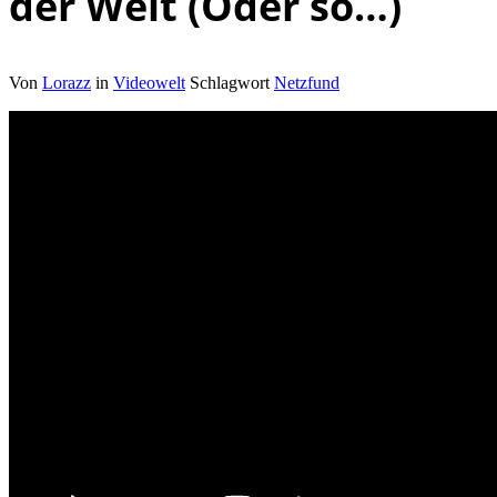
der Welt (Oder so…)
Von
Lorazz
in
Videowelt
Schlagwort
Netzfund