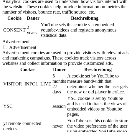
Analytical cookies are used to understand how visitors interact with
the website. These cookies help provide information on metrics the
number of visitors, bounce rate, traffic source, etc.
Cookie
Dauer
Beschreibung
YouTube sets this cookie via embedded
2
CONSENT
youtube-videos and registers anonymous
years
statistical data.
Advertisement
Advertisement
Advertisement cookies are used to provide visitors with relevant ads
and marketing campaigns. These cookies track visitors across
websites and collect information to provide customized ads.
Cookie
Dauer
Beschreibung
5
A cookie set by YouTube to
months
measure bandwidth that
VISITOR_INFO1_LIVE
27
determines whether the user gets
days
the new or old player interface.
YSC cookie is set by Youtube
and is used to track the views of
YSC
session
embedded videos on Youtube
pages.
YouTube sets this cookie to store
yt-remote-connected-
never
the video preferences of the user
devices
using embedded YouTube video.