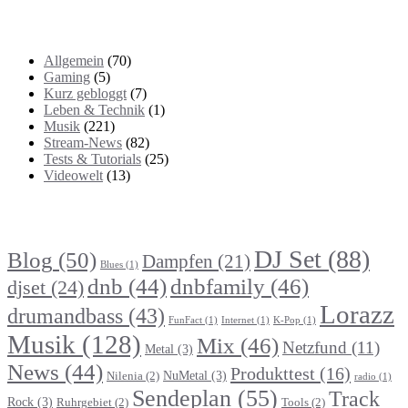
Kategorien
Allgemein
(70)
Gaming
(5)
Kurz gebloggt
(7)
Leben & Technik
(1)
Musik
(221)
Stream-News
(82)
Tests & Tutorials
(25)
Videowelt
(13)
Themenbereiche
DJ Set
(88)
Blog
(50)
Dampfen
(21)
Blues
(1)
dnb
(44)
dnbfamily
(46)
djset
(24)
Lorazz
drumandbass
(43)
FunFact
(1)
Internet
(1)
K-Pop
(1)
Musik
(128)
Mix
(46)
Netzfund
(11)
Metal
(3)
News
(44)
Produkttest
(16)
NuMetal
(3)
Nilenia
(2)
radio
(1)
Sendeplan
(55)
Track
Rock
(3)
Ruhrgebiet
(2)
Tools
(2)