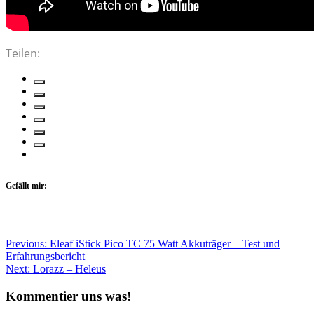
Teilen:
Gefällt mir:
Beitragsnavigation
Previous:
Eleaf iStick Pico TC 75 Watt Akkuträger – Test und
Erfahrungsbericht
Next:
Lorazz – Heleus
Kommentier uns was!