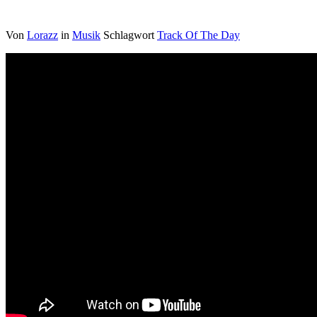
Von
Lorazz
in
Musik
Schlagwort
Track Of The Day