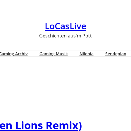
LoCasLive
Geschichten aus'm Pott
Gaming Archiv
Gaming Musik
Nilenia
Sendeplan
ven Lions Remix)