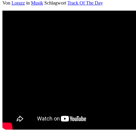
Von
Lorazz
in
Musik
Schlagwort
Track Of The Day