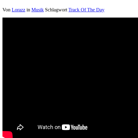
Von
Lorazz
in
Musik
Schlagwort
Track Of The Day