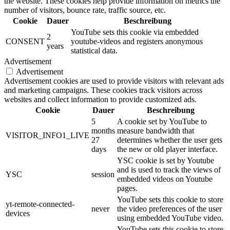
the website. These cookies help provide information on metrics the
number of visitors, bounce rate, traffic source, etc.
Cookie
Dauer
Beschreibung
YouTube sets this cookie via embedded
2
CONSENT
youtube-videos and registers anonymous
years
statistical data.
Advertisement
Advertisement
Advertisement cookies are used to provide visitors with relevant ads
and marketing campaigns. These cookies track visitors across
websites and collect information to provide customized ads.
Cookie
Dauer
Beschreibung
5
A cookie set by YouTube to
months
measure bandwidth that
VISITOR_INFO1_LIVE
27
determines whether the user gets
days
the new or old player interface.
YSC cookie is set by Youtube
and is used to track the views of
YSC
session
embedded videos on Youtube
pages.
YouTube sets this cookie to store
yt-remote-connected-
never
the video preferences of the user
devices
using embedded YouTube video.
YouTube sets this cookie to store