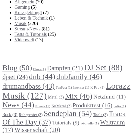
Allgemein
(70)
Gaming
(5)
Kurz gebloggt
(7)
Leben & Technik
(1)
Musik
(220)
Stream-News
(81)
Tests & Tutorials
(25)
Videowelt
(13)
Themenbereiche
DJ Set
(88)
Blog
(50)
Dampfen
(21)
Blues
(1)
dnb
(44)
dnbfamily
(46)
djset
(24)
Lorazz
drumandbass
(43)
FunFact
(1)
Internet
(1)
K-Pop
(1)
Musik
(127)
Mix
(46)
Netzfund
(11)
Metal
(3)
News
(44)
Produkttest
(16)
NuMetal
(2)
Nilenia
(1)
radio
(1)
Sendeplan
(54)
Track
Rock
(3)
Ruhrgebiet
(2)
Tools
(2)
Of The Day
(37)
Weltraum
Tutorials
(9)
Webradio
(1)
Wissenschaft
(20)
(17)