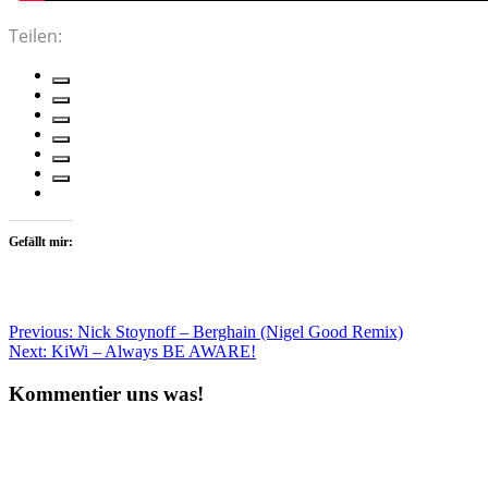
Teilen:
Gefällt mir:
Beitragsnavigation
Previous:
Nick Stoynoff – Berghain (Nigel Good Remix)
Next:
KiWi – Always BE AWARE!
Kommentier uns was!