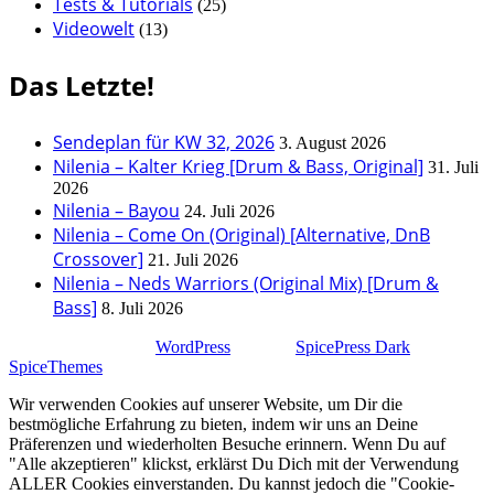
Tests & Tutorials
(25)
Videowelt
(13)
Das Letzte!
Sendeplan für KW 32, 2026
3. August 2026
Nilenia – Kalter Krieg [Drum & Bass, Original]
31. Juli
2026
Nilenia – Bayou
24. Juli 2026
Nilenia – Come On (Original) [Alternative, DnB
Crossover]
21. Juli 2026
Nilenia – Neds Warriors (Original Mix) [Drum &
Bass]
8. Juli 2026
Stolz präsentiert von
WordPress
| Theme:
SpicePress Dark
von
SpiceThemes
Wir verwenden Cookies auf unserer Website, um Dir die
bestmögliche Erfahrung zu bieten, indem wir uns an Deine
Präferenzen und wiederholten Besuche erinnern. Wenn Du auf
"Alle akzeptieren" klickst, erklärst Du Dich mit der Verwendung
ALLER Cookies einverstanden. Du kannst jedoch die "Cookie-