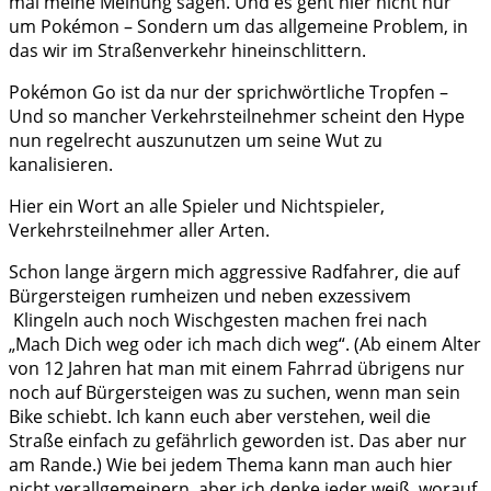
mal meine Meinung sagen. Und es geht hier nicht nur
um Pokémon – Sondern um das allgemeine Problem, in
das wir im Straßenverkehr hineinschlittern.
Pokémon Go ist da nur der sprichwörtliche Tropfen –
Und so mancher Verkehrsteilnehmer scheint den Hype
nun regelrecht auszunutzen um seine Wut zu
kanalisieren.
Hier ein Wort an alle Spieler und Nichtspieler,
Verkehrsteilnehmer aller Arten.
Schon lange ärgern mich aggressive Radfahrer, die auf
Bürgersteigen rumheizen und neben exzessivem
Klingeln auch noch Wischgesten machen frei nach
„Mach Dich weg oder ich mach dich weg“. (Ab einem Alter
von 12 Jahren hat man mit einem Fahrrad übrigens nur
noch auf Bürgersteigen was zu suchen, wenn man sein
Bike schiebt. Ich kann euch aber verstehen, weil die
Straße einfach zu gefährlich geworden ist. Das aber nur
am Rande.) Wie bei jedem Thema kann man auch hier
nicht verallgemeinern, aber ich denke jeder weiß, worauf