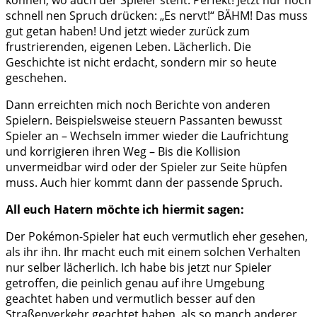
können, wo auch der Spieler steht. Perfekt! Jetzt nur noch
schnell nen Spruch drücken: „Es nervt!“ BÄHM! Das muss
gut getan haben! Und jetzt wieder zurück zum
frustrierenden, eigenen Leben. Lächerlich. Die
Geschichte ist nicht erdacht, sondern mir so heute
geschehen.
Dann erreichten mich noch Berichte von anderen
Spielern. Beispielsweise steuern Passanten bewusst
Spieler an – Wechseln immer wieder die Laufrichtung
und korrigieren ihren Weg – Bis die Kollision
unvermeidbar wird oder der Spieler zur Seite hüpfen
muss. Auch hier kommt dann der passende Spruch.
All euch Hatern möchte ich hiermit sagen:
Der Pokémon-Spieler hat euch vermutlich eher gesehen,
als ihr ihn. Ihr macht euch mit einem solchen Verhalten
nur selber lächerlich. Ich habe bis jetzt nur Spieler
getroffen, die peinlich genau auf ihre Umgebung
geachtet haben und vermutlich besser auf den
Straßenverkehr geachtet haben, als so manch anderer