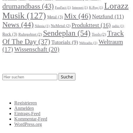
Lorazz
drumandbass
(43)
FunFact
(1)
Internet
(1)
K-Pop
(1)
Musik
(127)
Mix
(46)
Netzfund
(11)
Metal
(3)
News
(44)
Produkttest
(16)
NuMetal
(2)
Nilenia
(1)
radio
(1)
Sendeplan
(54)
Track
Rock
(3)
Ruhrgebiet
(2)
Tools
(2)
Of The Day
(37)
Weltraum
Tutorials
(9)
Webradio
(1)
Wissenschaft
(20)
(17)
Suche
Meta
Registrieren
Anmelden
Eintrags-Feed
Kommentar-Feed
WordPress.org