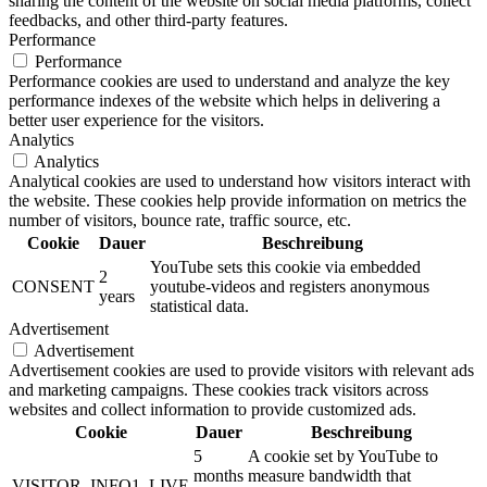
sharing the content of the website on social media platforms, collect
feedbacks, and other third-party features.
Performance
Performance
Performance cookies are used to understand and analyze the key
performance indexes of the website which helps in delivering a
better user experience for the visitors.
Analytics
Analytics
Analytical cookies are used to understand how visitors interact with
the website. These cookies help provide information on metrics the
number of visitors, bounce rate, traffic source, etc.
Cookie
Dauer
Beschreibung
YouTube sets this cookie via embedded
2
CONSENT
youtube-videos and registers anonymous
years
statistical data.
Advertisement
Advertisement
Advertisement cookies are used to provide visitors with relevant ads
and marketing campaigns. These cookies track visitors across
websites and collect information to provide customized ads.
Cookie
Dauer
Beschreibung
5
A cookie set by YouTube to
months
measure bandwidth that
VISITOR_INFO1_LIVE