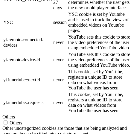
27
determines whether the user gets
days
the new or old player interface.
YSC cookie is set by Youtube
and is used to track the views of
YSC
session
embedded videos on Youtube
pages.
YouTube sets this cookie to store
yt-remote-connected-
never
the video preferences of the user
devices
using embedded YouTube video.
YouTube sets this cookie to store
yt-remote-device-id
never
the video preferences of the user
using embedded YouTube video.
This cookie, set by YouTube,
registers a unique ID to store
yt.innertube::nextId
never
data on what videos from
YouTube the user has seen.
This cookie, set by YouTube,
registers a unique ID to store
yt.innertube::requests
never
data on what videos from
YouTube the user has seen.
Others
Others
Other uncategorized cookies are those that are being analyzed and
have not been classified into a category as yet.