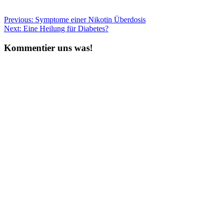
geladen …
Beitragsnavigation
Previous:
Symptome einer Nikotin Überdosis
Next:
Eine Heilung für Diabetes?
Kommentier uns was!