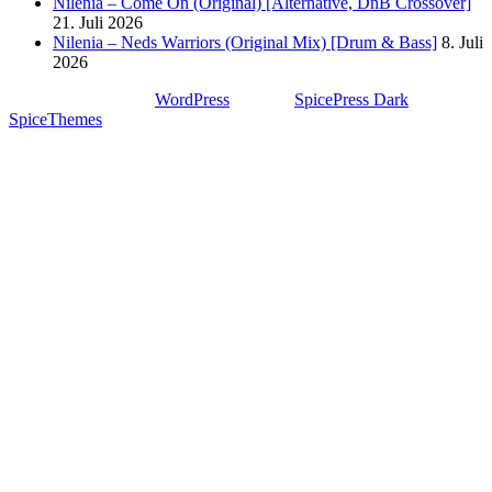
Nilenia – Come On (Original) [Alternative, DnB Crossover]
21. Juli 2026
Nilenia – Neds Warriors (Original Mix) [Drum & Bass]
8. Juli
2026
Stolz präsentiert von
WordPress
| Theme:
SpicePress Dark
von
SpiceThemes