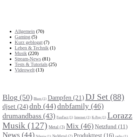
Kategorien
Allgemein
(70)
Gaming
(5)
Kurz gebloggt
(7)
Leben & Technik
(1)
Musik
(220)
Stream-News
(81)
Tests & Tutorials
(25)
Videowelt
(13)
Themenbereiche
DJ Set
(88)
Blog
(50)
Dampfen
(21)
Blues
(1)
dnb
(44)
dnbfamily
(46)
djset
(24)
Lorazz
drumandbass
(43)
FunFact
(1)
Internet
(1)
K-Pop
(1)
Musik
(127)
Mix
(46)
Netzfund
(11)
Metal
(3)
News
(44)
Produkttest
(16)
NuMetal
(2)
Nilenia
(1)
radio
(1)