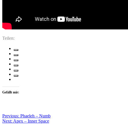
Teilen:
Gefällt mir:
Beitragsnavigation
Previous:
Phaeleh – Numb
Next:
Apex – Inner Space